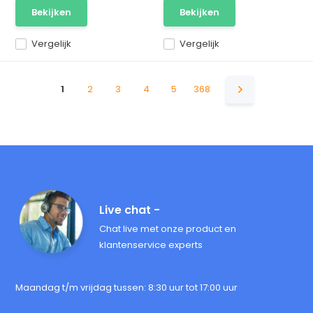
Bekijken
Bekijken
Vergelijk
Vergelijk
1
2
3
4
5
368
Live chat -
Chat live met onze product en
klantenservice experts
Maandag t/m vrijdag tussen: 8:30 uur tot 17:00 uur