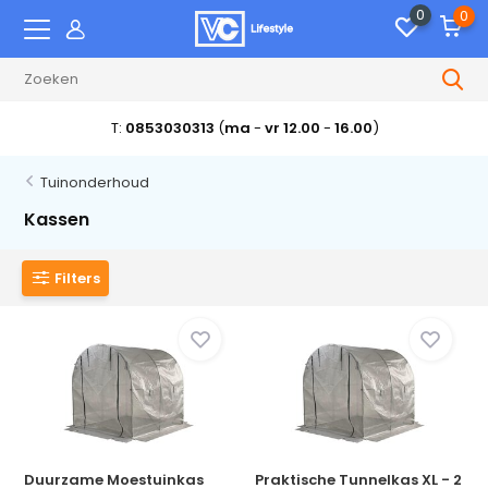
0
0
T:
0853030313
(
ma
-
vr 12.00
-
16.00
)
Tuinonderhoud
Kassen
Filters
Duurzame Moestuinkas
Praktische Tunnelkas XL - 2