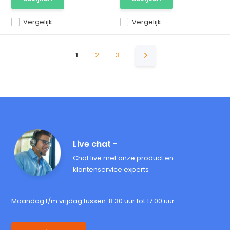
Vergelijk
Vergelijk
1
2
3
Live chat -
Chat live met onze product en
klantenservice experts
Maandag t/m vrijdag tussen: 8:30 uur tot 17:00 uur