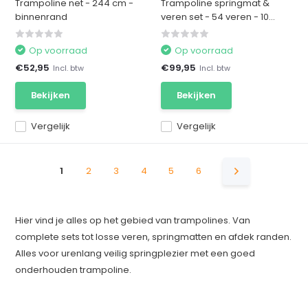
Trampoline net - 244 cm -
Trampoline springmat &
binnenrand
veren set - 54 veren - 10...
Op voorraad
Op voorraad
€52,95
€99,95
Incl. btw
Incl. btw
Bekijken
Bekijken
Vergelijk
Vergelijk
1
2
3
4
5
6
Hier vind je alles op het gebied van trampolines. Van
complete sets tot losse veren, springmatten en afdek randen.
Alles voor urenlang veilig springplezier met een goed
onderhouden trampoline.