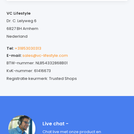
VC Lifestyle
Dr. C. Lelyweg 6
6827 BH Arnhem
Nederland
Tel:
+31853030313
E-mail:
sales@vc-lifestyle.com
BTW-nummer: NL854332868B01
KvK-nummer: 61416673
Registratie keurmerk: Trusted Shops
Live chat -
Chat live met onze product en