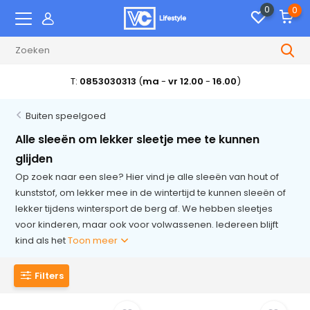
0
0
T:
0853030313
(
ma
-
vr 12.00
-
16.00
)
Buiten speelgoed
Alle sleeën om lekker sleetje mee te kunnen
glijden
Op zoek naar een slee? Hier vind je alle sleeën van hout of
kunststof, om lekker mee in de wintertijd te kunnen sleeën of
lekker tijdens wintersport de berg af. We hebben sleetjes
voor kinderen, maar ook voor volwassenen. Iedereen blijft
kind als het
Toon meer
Filters