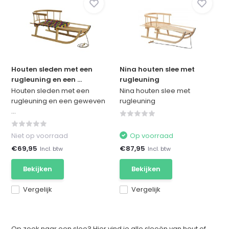
Houten sleden met een
Nina houten slee met
rugleuning en een ...
rugleuning
Houten sleden met een
Nina houten slee met
rugleuning en een geweven
rugleuning
...
Niet op voorraad
Op voorraad
€69,95
€87,95
Incl. btw
Incl. btw
Bekijken
Bekijken
Vergelijk
Vergelijk
Op zoek naar een slee? Hier vind je alle sleeën van hout of