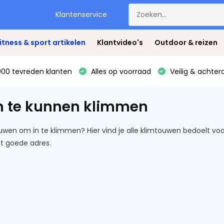
Klantenservice
itness & sport artikelen
Klantvideo's
Outdoor & reizen
00 tevreden klanten
Alles op voorraad
Veilig & achter
m te kunnen klimmen
wen om in te klimmen? Hier vind je alle klimtouwen bedoelt voo
et goede adres.