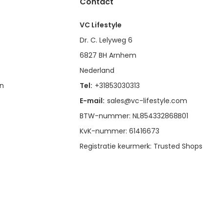
Contact
VC Lifestyle
Dr. C. Lelyweg 6
6827 BH Arnhem
Nederland
en
Tel:
+31853030313
E-mail:
sales@vc-lifestyle.com
BTW-nummer: NL854332868B01
KvK-nummer: 61416673
Registratie keurmerk: Trusted Shops