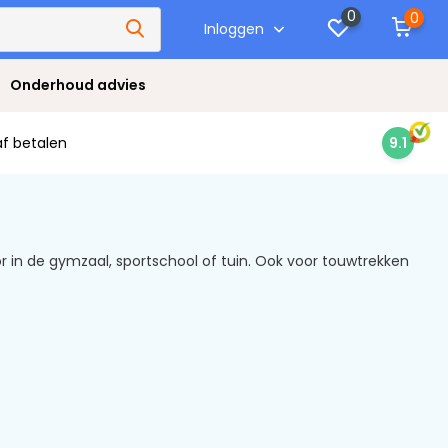
0
0
Inloggen
Onderhoud advies
af betalen
9.1
r in de gymzaal, sportschool of tuin. Ook voor touwtrekken