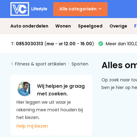
Alle categorieën
Auto onderdelen
Wonen
Speelgoed
Overige
F
T:
0853030313
(
ma
-
vr 12.00
-
16.00
)
Meer dan 100,0
Alles o
Fitness & sport artikelen
-
Sporten
Op zoek naar tou
Wij helpen je graag
ben je hier op h
met zoeken.
Hier leggen we uit waar je
rekening mee moet houden bij
het kiezen.
Help mij kiezen