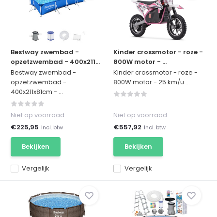
Bestway zwembad -
Kinder crossmotor - roze -
opzetzwembad - 400x211...
800W motor - ...
Bestway zwembad -
Kinder crossmotor - roze -
opzetzwembad -
800W motor - 25 km/u ...
400x211x81cm - ...
Niet op voorraad
Niet op voorraad
€225,95
€557,92
Incl. btw
Incl. btw
Bekijken
Bekijken
Vergelijk
Vergelijk