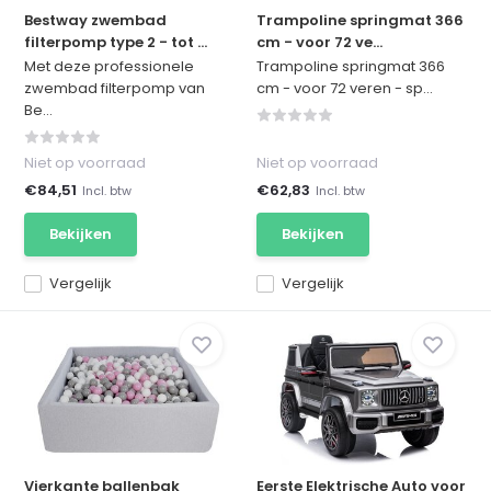
Bestway zwembad
Trampoline springmat 366
filterpomp type 2 - tot ...
cm - voor 72 ve...
Met deze professionele
Trampoline springmat 366
zwembad filterpomp van
cm - voor 72 veren - sp...
Be...
Niet op voorraad
Niet op voorraad
€84,51
€62,83
Incl. btw
Incl. btw
Bekijken
Bekijken
Vergelijk
Vergelijk
Vierkante ballenbak
Eerste Elektrische Auto voor