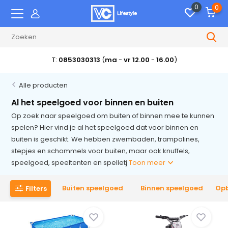
0
0
T:
0853030313
(
ma
-
vr 12.00
-
16.00
)
Alle producten
Al het speelgoed voor binnen en buiten
Op zoek naar speelgoed om buiten of binnen mee te kunnen
spelen? Hier vind je al het speelgoed dat voor binnen en
buiten is geschikt. We hebben zwembaden, trampolines,
stepjes en schommels voor buiten, maar ook knuffels,
speelgoed, speeltenten en spelletj
Toon meer
Buiten speelgoed
Binnen speelgoed
Op
Filters