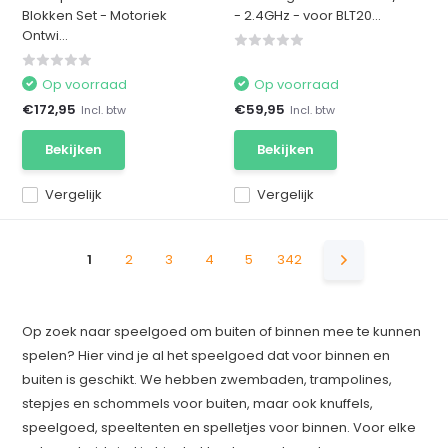
Blokken Set - Motoriek
- 2.4GHz - voor BLT20...
Ontwi...
Op voorraad
Op voorraad
€172,95
€59,95
Incl. btw
Incl. btw
Bekijken
Bekijken
Vergelijk
Vergelijk
1
2
3
4
5
342
Op zoek naar speelgoed om buiten of binnen mee te kunnen
spelen? Hier vind je al het speelgoed dat voor binnen en
buiten is geschikt. We hebben zwembaden, trampolines,
stepjes en schommels voor buiten, maar ook knuffels,
speelgoed, speeltenten en spelletjes voor binnen. Voor elke