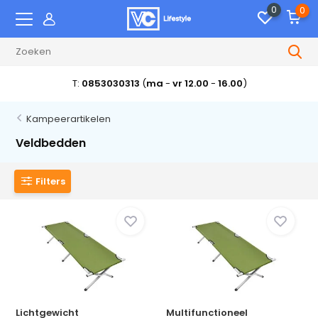
0
0
T:
0853030313
(
ma
-
vr 12.00
-
16.00
)
Kampeerartikelen
Veldbedden
Filters
Lichtgewicht
Multifunctioneel