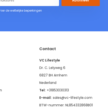
Abonneer
 hier de wettelijke beperkingen
Contact
VC Lifestyle
Dr. C. Lelyweg 6
6827 BH Arnhem
Nederland
en
Tel:
+31853030313
E-mail:
sales@vc-lifestyle.com
BTW-nummer: NL854332868B01