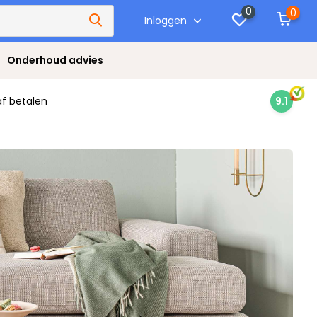
0
0
Inloggen
Onderhoud advies
af betalen
9.1