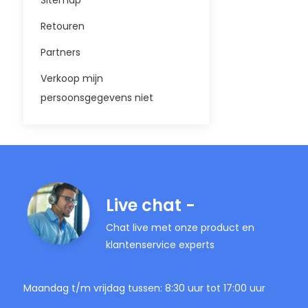
Sitemap
Retouren
Partners
Verkoop mijn
persoonsgegevens niet
Live chat -
Chat live met onze product en
klantenservice experts
Maandag t/m vrijdag tussen: 8:30 uur tot 17:00 uur