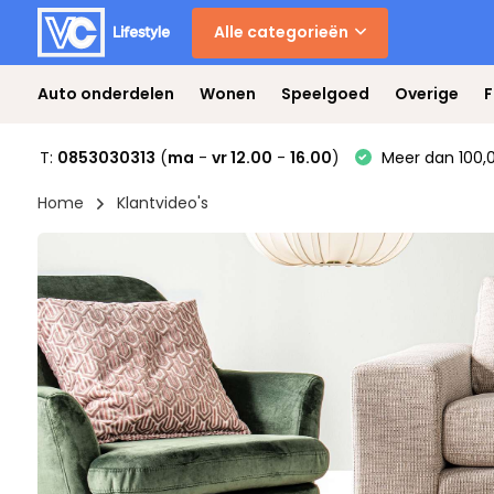
Alle categorieën
Auto onderdelen
Wonen
Speelgoed
Overige
F
T:
0853030313
(
ma
-
vr 12.00
-
16.00
)
Meer dan 100,0
Home
Klantvideo's