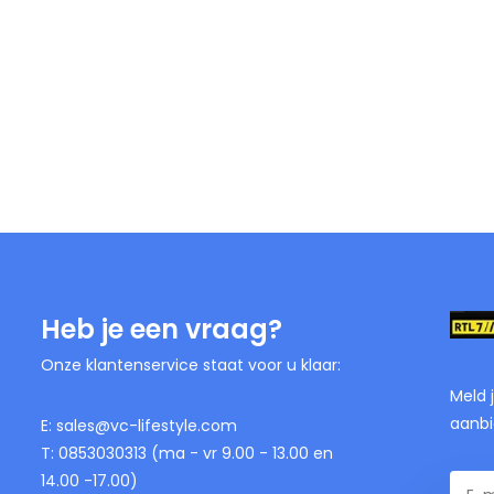
Heb je een vraag?
Onze klantenservice staat voor u klaar:
Meld 
aanbi
E:
sales@vc-lifestyle.com
T: 0853030313 (ma - vr 9.00 - 13.00 en
14.00 -17.00)