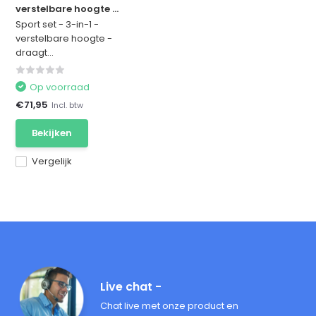
verstelbare hoogte ...
Sport set - 3-in-1 -
verstelbare hoogte -
draagt...
Op voorraad
€71,95
Incl. btw
Bekijken
Vergelijk
Live chat -
Chat live met onze product en