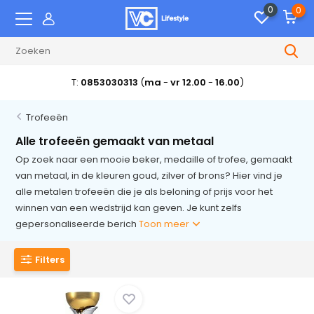
0
0
T:
0853030313
(
ma
-
vr 12.00
-
16.00
)
Trofeeën
Alle trofeeën gemaakt van metaal
Op zoek naar een mooie beker, medaille of trofee, gemaakt
van metaal, in de kleuren goud, zilver of brons? Hier vind je
alle metalen trofeeën die je als beloning of prijs voor het
winnen van een wedstrijd kan geven. Je kunt zelfs
gepersonaliseerde berich
Toon meer
Filters