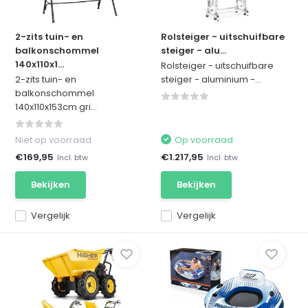
2-zits tuin- en
Rolsteiger - uitschuifbare
balkonschommel
steiger - alu...
140x110x1...
Rolsteiger - uitschuifbare
2-zits tuin- en
steiger - aluminium -...
balkonschommel
140x110x153cm gri...
Niet op voorraad
Op voorraad
€169,95
€1.217,95
Incl. btw
Incl. btw
Bekijken
Bekijken
Vergelijk
Vergelijk