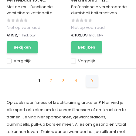
verstelbaar tot 4...
verchroomd - 12...
Met de multifunctionele
Professionele verchroomde
verstelbare kettlebell e...
dumbbell halterset van...
Niet op voorraad
Niet op voorraad
€192,-
€102,89
Incl. btw
Incl. btw
Bekijken
Bekijken
Vergelijk
Vergelijk
1
2
3
4
Op zoek naar fitness of krachttraining artikelen? Hier vind je
alle sport artikelen om te kunnen fitnessen of om krachten te
trainen. Je vind hier sportbanken, gewicht stations,
dummbells, pull-up bars en meer. Alles om gezond en vitaal
te kunnen leven . Train waar en wanneer het jou uitkomt met