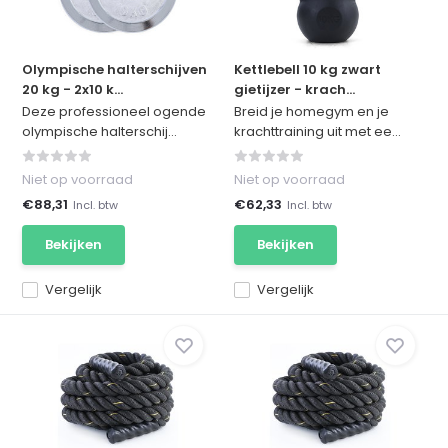
Olympische halterschijven
Kettlebell 10 kg zwart
20 kg - 2x10 k...
gietijzer - krach...
Deze professioneel ogende
Breid je homegym en je
olympische halterschij...
krachttraining uit met ee...
Niet op voorraad
Niet op voorraad
€88,31
€62,33
Incl. btw
Incl. btw
Bekijken
Bekijken
Vergelijk
Vergelijk