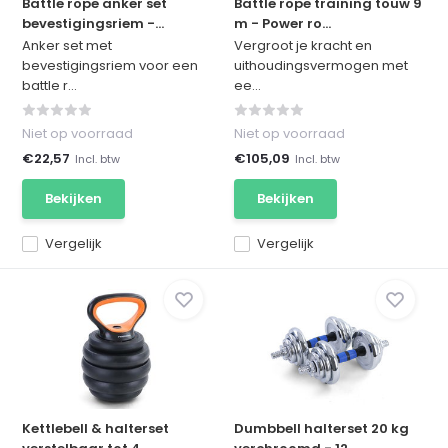
Battle rope anker set
Battle rope training touw 9
bevestigingsriem -...
m - Power ro...
Anker set met
Vergroot je kracht en
bevestigingsriem voor een
uithoudingsvermogen met
battle r...
ee...
Niet op voorraad
Niet op voorraad
€22,57
€105,09
Incl. btw
Incl. btw
Bekijken
Bekijken
Vergelijk
Vergelijk
Kettlebell & halterset
Dumbbell halterset 20 kg