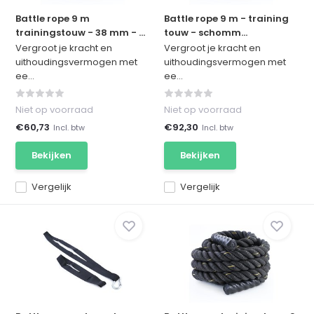
Battle rope 9 m
Battle rope 9 m - training
trainingstouw - 38 mm - ...
touw - schomm...
Vergroot je kracht en
Vergroot je kracht en
uithoudingsvermogen met
uithoudingsvermogen met
ee...
ee...
Niet op voorraad
Niet op voorraad
€60,73
€92,30
Incl. btw
Incl. btw
Bekijken
Bekijken
Vergelijk
Vergelijk