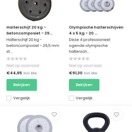
Halterschijf 20 kg -
Olympische halterschijven
betoncomposiet - 29...
4 x 5 kg - 20 ...
Halterschijf 20 kg -
Deze 4 professioneel
betoncomposiet - 29,5 mm
ogende olympische
st...
haltersch...
Niet op voorraad
Niet op voorraad
€44,95
€91,30
Incl. btw
Incl. btw
Bekijken
Bekijken
Vergelijk
Vergelijk