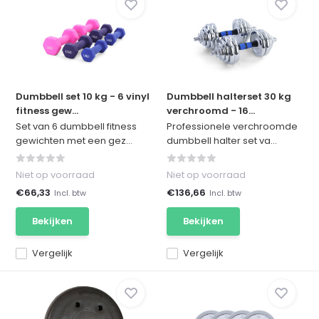
Dumbbell set 10 kg - 6 vinyl
Dumbbell halterset 30 kg
fitness gew...
verchroomd - 16...
Set van 6 dumbbell fitness
Professionele verchroomde
gewichten met een gez...
dumbbell halter set va...
Niet op voorraad
Niet op voorraad
€66,33
€136,66
Incl. btw
Incl. btw
Bekijken
Bekijken
Vergelijk
Vergelijk