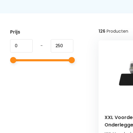
126
Producten
Prijs
-
XXL Voorde
Onderlegge
Matten 60x