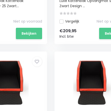
pak Kattenbak
Luxe Kattenbak Opvangmat S
lling
 25 Zwart...
Zwart Design ...
teem
Niet op voorraad
Vergelijk
Niet op
€209,95
Bekijken
Bek
Incl. btw