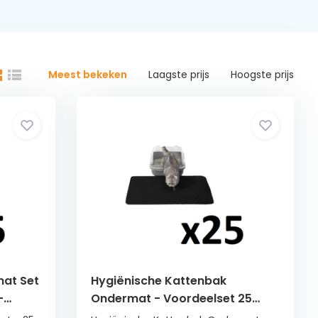
Meest bekeken
Laagste prijs
Hoogste prijs
at Set
Hygiënische Kattenbak
-
Ondermat - Voordeelset 25
Stuks - Zwart 60x45 - Voorkomt