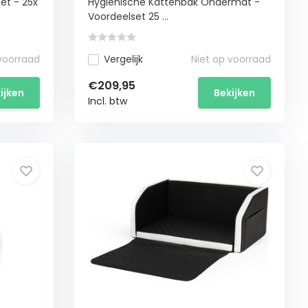
et - 25x
Hygiënische Kattenbak Ondermat -
Verspreiding Kattengrind
Voordeelset 25 ...
 voorraad
Vergelijk
Niet op voorraad
€209,95
ijken
Bekijken
Incl. btw