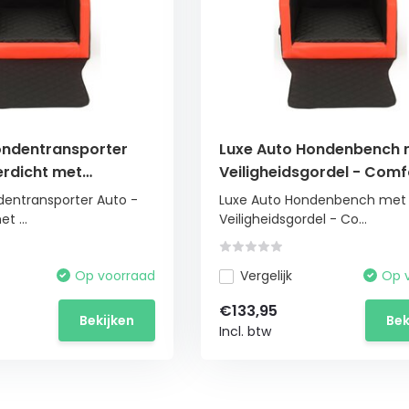
ndentransporter
Luxe Auto Hondenbench 
erdicht met
Veiligheidsgordel - Comf
ssysteem
Plus 55x70 cm
entransporter Auto -
Luxe Auto Hondenbench met
t ...
Veiligheidsgordel - Co...
Op voorraad
Vergelijk
Op 
€133,95
Bekijken
Bek
Incl. btw