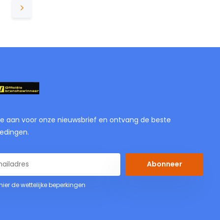
je aan voor onze nieuwsbrief en ontvang de beste
edingen.
Abonneer
 hier de wettelijke beperkingen