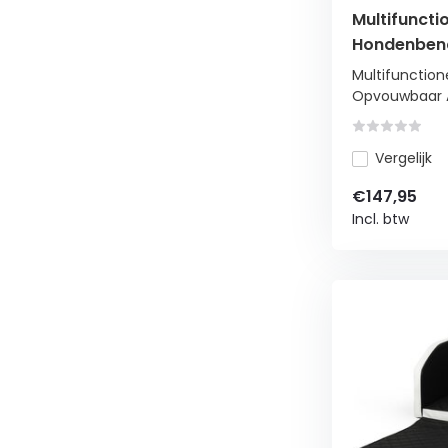
Multifuncti
Hondenben
Autobed - 
Multifunctio
Opvouwbaar A
Vergelijk
€147,95
Incl. btw