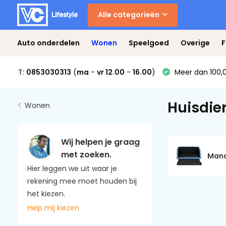
Alle categorieën
Auto onderdelen
Wonen
Speelgoed
Overige
F
T:
0853030313
(
ma
-
vr 12.00
-
16.00
)
Meer dan 100,0
Huisdie
Wonen
Wij helpen je graag
met zoeken.
Man
Hier leggen we uit waar je
rekening mee moet houden bij
het kiezen.
Help mij kiezen