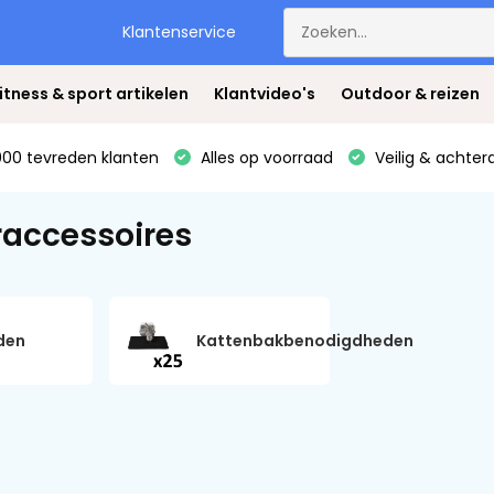
Klantenservice
itness & sport artikelen
Klantvideo's
Outdoor & reizen
00 tevreden klanten
Alles op voorraad
Veilig & achter
raccessoires
den
Kattenbakbenodigdheden