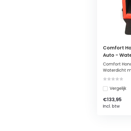
Comfort Ho
Auto - Wat
Veiligheid
Comfort Hond
Waterdicht me
Vergelijk
€133,95
Incl. btw