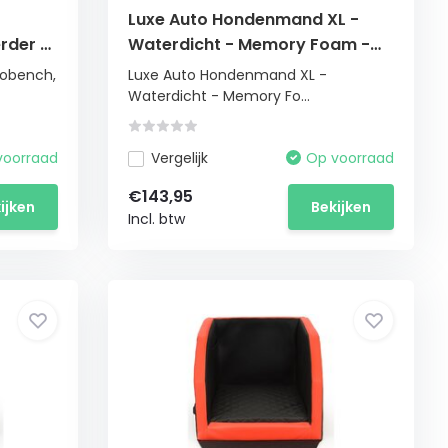
Luxe Auto Hondenmand XL -
rder -
Waterdicht - Memory Foam -
Opbergvak - 90x55 cm
tobench,
Luxe Auto Hondenmand XL -
Waterdicht - Memory Fo...
voorraad
Vergelijk
Op voorraad
€143,95
ijken
Bekijken
Incl. btw