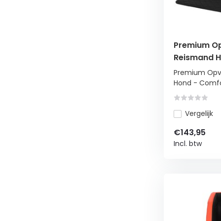
Premium O
Reismand H
Foam - Aut
Premium Opv
90x55
Hond - Comfor
Vergelijk
€143,95
Incl. btw