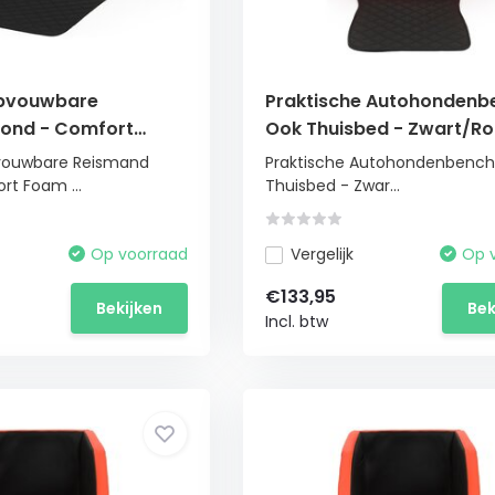
pvouwbare
Praktische Autohondenb
ond - Comfort
Ook Thuisbed - Zwart/R
o Bescherming -
55x70cm
ouwbare Reismand
Praktische Autohondenbench
t Foam ...
Thuisbed - Zwar...
Op voorraad
Vergelijk
Op 
€133,95
Bekijken
Bek
Incl. btw