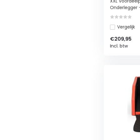
XXL Voordeel
Kattenbakvu
Onderlegger -
Opvangsys
Vergelijk
€209,95
Incl. btw