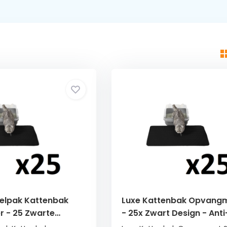
elpak Kattenbak
Luxe Kattenbak Opvangm
r - 25 Zwarte
- 25x Zwart Design - Anti
45cm -
Morssysteem 60x45cm