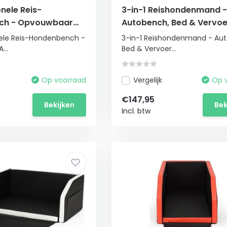
onele Reis-
3-in-1 Reishondenmand -
ch - Opvouwbaar
Autobench, Bed & Vervoe
55x100cm
55x100cm
nele Reis-Hondenbench -
3-in-1 Reishondenmand - Au
...
Bed & Vervoer...
Op voorraad
Vergelijk
Op 
€147,95
Bekijken
Bek
Incl. btw