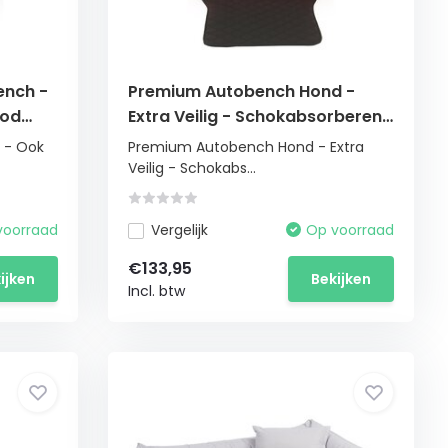
ench -
Premium Autobench Hond -
ood
Extra Veilig - Schokabsorberend
55x70
 - Ook
Premium Autobench Hond - Extra
Veilig - Schokabs...
voorraad
Vergelijk
Op voorraad
€133,95
ijken
Bekijken
Incl. btw