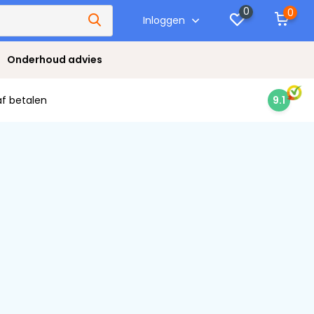
0
0
Inloggen
Onderhoud advies
af betalen
9.1