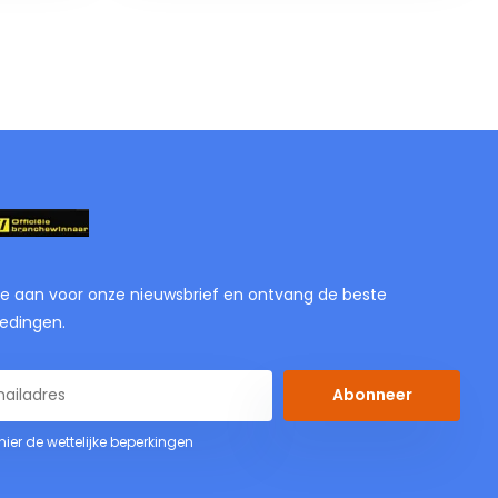
je aan voor onze nieuwsbrief en ontvang de beste
edingen.
Abonneer
 hier de wettelijke beperkingen