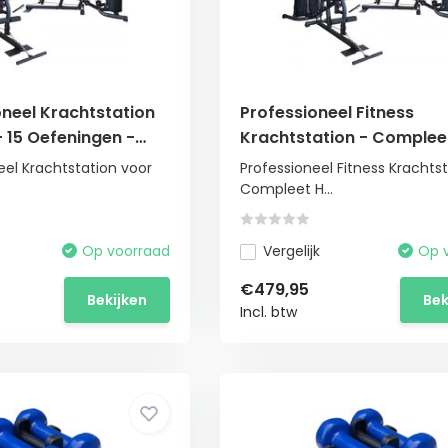
oneel Krachtstation
Professioneel Fitness
- 15 Oefeningen -
Krachtstation - Complee
eenpers
Homegym Systeem met 
eel Krachtstation voor
Professioneel Fitness Krachtst
Gewichtstapel
Compleet H...
Op voorraad
Vergelijk
Op 
€479,95
Bekijken
Bek
Incl. btw