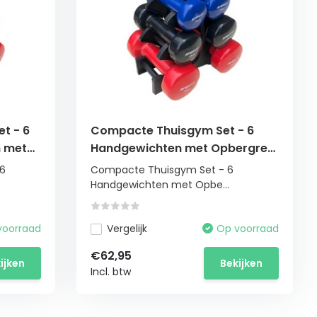
et - 6
Compacte Thuisgym Set - 6
n met
Handgewichten met Opbergrek
- 1-3 kg Vinyl
 6
Compacte Thuisgym Set - 6
Handgewichten met Opbe...
voorraad
Vergelijk
Op voorraad
€62,95
ijken
Bekijken
Incl. btw