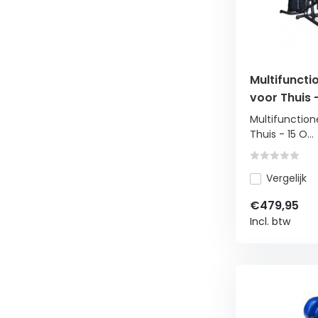
Multifuncti
voor Thuis 
Inclusief B
Multifunction
Thuis - 15 O...
Vergelijk
€479,95
Incl. btw