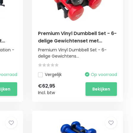
Premium Vinyl Dumbbell Set - 6-
t
delige Gewichtenset met
65kg
Standaard - 1 tot 3 kg
ation -
Premium Vinyl Dumbbell Set - 6-
delige Gewichtens...
voorraad
Vergelijk
Op voorraad
€62,95
ijken
Bekijken
Incl. btw