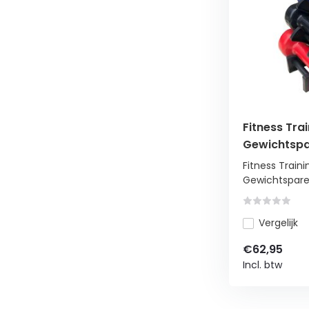
Fitness Trai
Gewichtspar
Inclusief 
Fitness Traini
Gewichtsparen 
Vergelijk
€62,95
Incl. btw