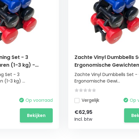
ning Set - 3
Zachte Vinyl Dumbbells S
en (1-3 kg) -
Ergonomische Gewichte
Opbergstandaard
Standaard - 1-3 kg
ng Set - 3
Zachte Vinyl Dumbbells Set -
(1-3 kg) ...
Ergonomische Gewi...
Op voorraad
Vergelijk
Op 
€62,95
Bekijken
Bek
Incl. btw