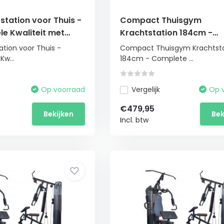
station voor Thuis -
Compact Thuisgym
le Kwaliteit met
Krachtstation 184cm -
belloop
Complete Fitness Appara
ation voor Thuis -
Compact Thuisgym Krachtsta
Kw...
184cm - Complete ...
Op voorraad
Vergelijk
Op 
€479,95
Bekijken
Bek
Incl. btw