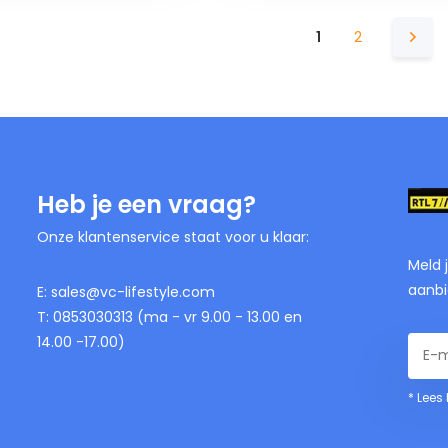
1
2
Heb je een vraag?
Onze klantenservice staat voor u klaar:
Meld 
aanbi
E:
sales@vc-lifestyle.com
T: 0853030313 (ma - vr 9.00 - 13.00 en
14.00 -17.00)
* Lees