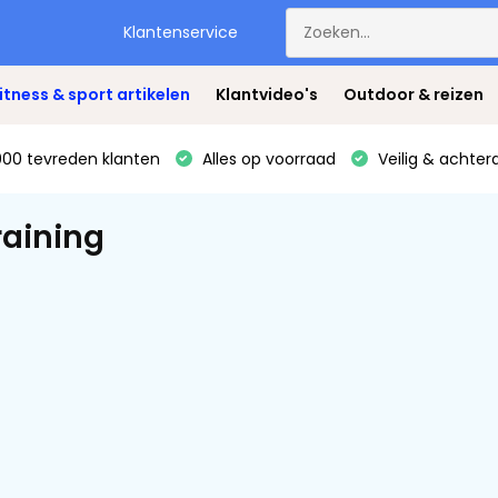
Klantenservice
itness & sport artikelen
Klantvideo's
Outdoor & reizen
00 tevreden klanten
Alles op voorraad
Veilig & achter
raining