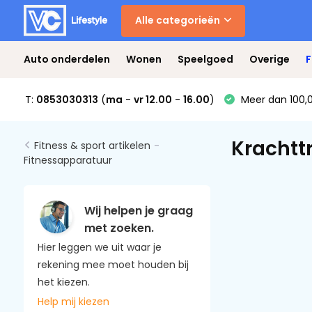
Alle categorieën
Auto onderdelen
Wonen
Speelgoed
Overige
F
T:
0853030313
(
ma
-
vr 12.00
-
16.00
)
Meer dan 100,0
Krachtt
Fitness & sport artikelen
-
Fitnessapparatuur
Wij helpen je graag
met zoeken.
Hier leggen we uit waar je
rekening mee moet houden bij
het kiezen.
Help mij kiezen