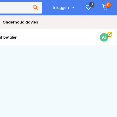
0
0
Inloggen
Onderhoud advies
af betalen
9.1