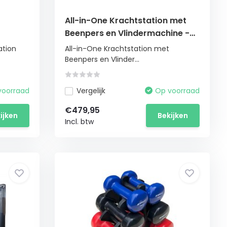
All-in-One Krachtstation met
Beenpers en Vlindermachine -
tuur
Max 120kg Belasting
tion
All-in-One Krachtstation met
Beenpers en Vlinder...
voorraad
Vergelijk
Op voorraad
€479,95
ijken
Bekijken
Incl. btw