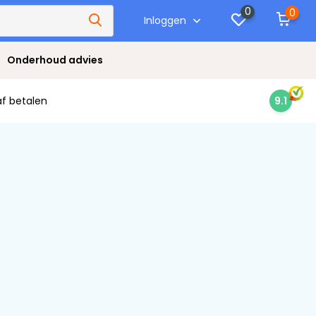
0
0
Inloggen
Onderhoud advies
af betalen
9.1