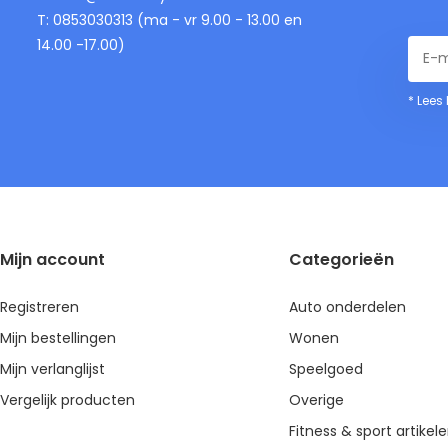
T: 0853030313 (ma - vr 9.00 - 13.00 en
14.00 -17.00)
* Lees
Mijn account
Categorieën
Registreren
Auto onderdelen
Mijn bestellingen
Wonen
Mijn verlanglijst
Speelgoed
Vergelijk producten
Overige
Fitness & sport artikel