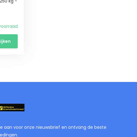
250 kg -
voorraad
ijken
je aan voor onze nieuwsbrief en ontvang de beste
edingen.