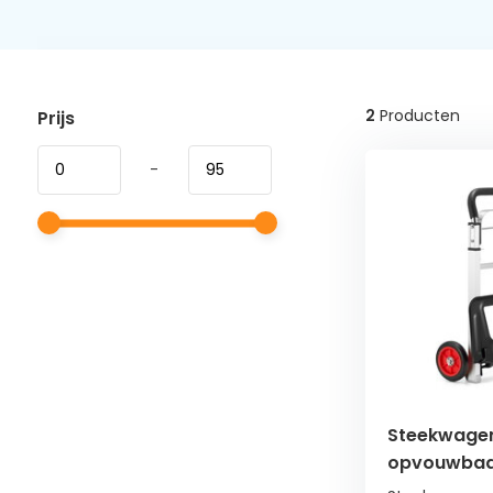
2
Producten
Prijs
-
Steekwagen
opvouwbaar
90 kg