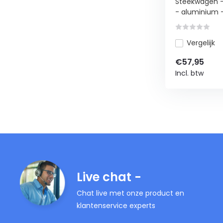
Steekwagen -
- aluminium -.
Vergelijk
€57,95
Incl. btw
Live chat -
Chat live met onze product en
klantenservice experts