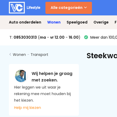
Alle categorieën
Auto onderdelen
Wonen
Speelgoed
Overige
F
T:
0853030313
(
ma
-
vr 12.00
-
16.00
)
Meer dan 100,0
Steekw
Wonen
-
Transport
Wij helpen je graag
met zoeken.
Hier leggen we uit waar je
rekening mee moet houden bij
het kiezen.
Help mij kiezen