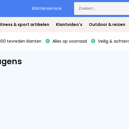
Klantenservice
itness & sport artikelen
Klantvideo's
Outdoor & reizen
00 tevreden klanten
Alles op voorraad
Veilig & achter
agens