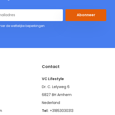
Abonneer
 hier de wettelijke beperkingen
Contact
VC Lifestyle
Dr. C. Lelyweg 6
6827 BH Arnhem
Nederland
en
Tel:
+31853030313