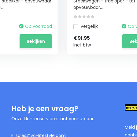
 steekkar - opvouwbaar
Steekwagen - traploper - tot 
..
opvouwbaar...
Op voorraad
Vergelijk
Op 
€91,95
Bekijken
Bek
Incl. btw
Heb je een vraag?
Onze klantenservice staat voor u klaar:
Meld 
aanbi
E:
sales@vc-lifestyle.com