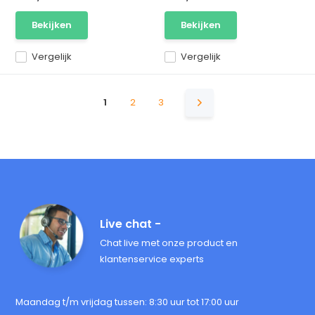
Bekijken
Bekijken
Vergelijk
Vergelijk
1
2
3
Live chat -
Chat live met onze product en
klantenservice experts
Maandag t/m vrijdag tussen: 8:30 uur tot 17:00 uur