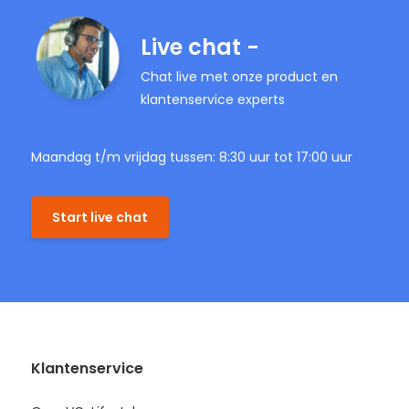
Live chat -
Chat live met onze product en
klantenservice experts
Maandag t/m vrijdag tussen: 8:30 uur tot 17:00 uur
Start live chat
Klantenservice