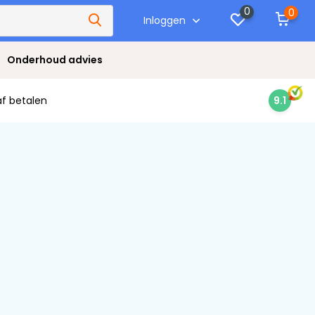
0
0
Inloggen
Onderhoud advies
af betalen
9.1