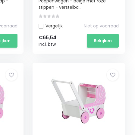
ap -
Poppenwagen - beige met roze
wandelwagen
stippen - verstelba...
 voorraad
Vergelijk
Niet op voorraad
€65,54
ijken
Bekijken
Incl. btw