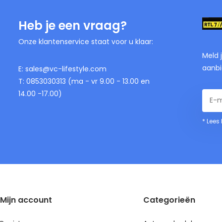
Heb je een vraag?
Onze klantenservice staat voor u klaar:
Meld 
aanbi
E:
sales@vc-lifestyle.com
T: 0853030313 (ma - vr 9.00 - 13.00 en
14.00 -17.00)
* Lees
Mijn account
Categorieën