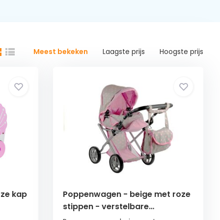
Meest bekeken
Laagste prijs
Hoogste prijs
oze kap
Poppenwagen - beige met roze
stippen - verstelbare
handgreep - omzetbaar in