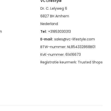
VC Lifestyle
Dr. C. Lelyweg 6
6827 BH Arnhem
Nederland
en
Tel:
+31853030313
E-mail:
sales@vc-lifestyle.com
BTW-nummer: NL854332868B01
KvK-nummer: 61416673
Registratie keurmerk: Trusted Shops