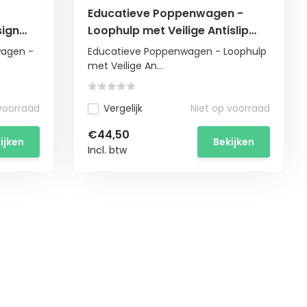
Educatieve Poppenwagen -
ign
Loophulp met Veilige Antislip
Wielen
wagen -
Educatieve Poppenwagen - Loophulp
met Veilige An...
 voorraad
Vergelijk
Niet op voorraad
€44,50
ijken
Bekijken
Incl. btw