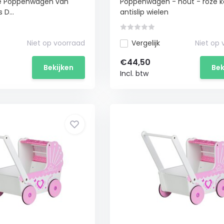
ze Poppenwagen van
Poppenwagen - hout - roze k
 D...
antislip wielen
Niet op voorraad
Vergelijk
Niet op
€44,50
Bekijken
Bek
Incl. btw