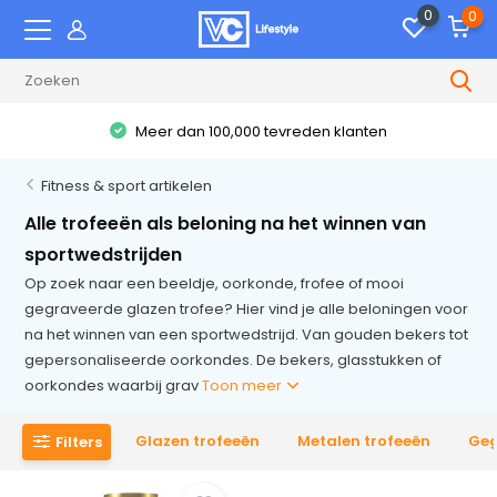
0
0
Meer dan 100,000 tevreden klanten
Fitness & sport artikelen
Alle trofeeën als beloning na het winnen van
sportwedstrijden
Op zoek naar een beeldje, oorkonde, frofee of mooi
gegraveerde glazen trofee? Hier vind je alle beloningen voor
na het winnen van een sportwedstrijd. Van gouden bekers tot
gepersonaliseerde oorkondes. De bekers, glasstukken of
oorkondes waarbij grav
Toon meer
Glazen trofeeën
Metalen trofeeën
Geg
Filters