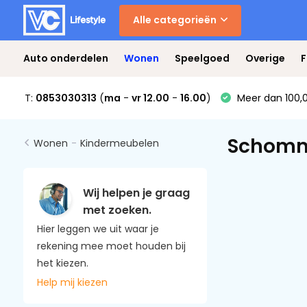
Alle categorieën
Auto onderdelen
Wonen
Speelgoed
Overige
F
T:
0853030313
(
ma
-
vr 12.00
-
16.00
)
Meer dan 100,0
Schomm
Wonen
-
Kindermeubelen
Wij helpen je graag
met zoeken.
Hier leggen we uit waar je
rekening mee moet houden bij
het kiezen.
Help mij kiezen