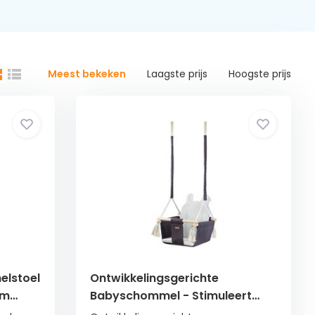
Meest bekeken
Laagste prijs
Hoogste prijs
elstoel
Ontwikkelingsgerichte
am
Babyschommel - Stimuleert
Motoriek - 10m+ tot 20kg