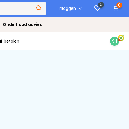
0
0
Inloggen
Onderhoud advies
af betalen
9.1