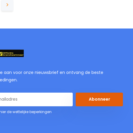
je aan voor onze nieuwsbrief en ontvang de beste
edingen.
Abonneer
 hier de wettelijke beperkingen