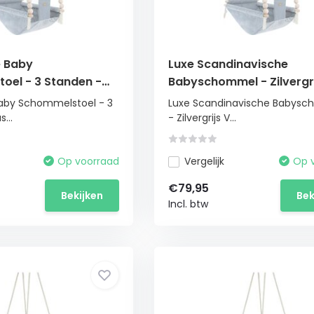
e Baby
Luxe Scandinavische
oel - 3 Standen -
Babyschommel - Zilvergri
lours - Tot 20kg
Velours - Design
Baby Schommelstoel - 3
Luxe Scandinavische Babys
Schommelstoel
...
- Zilvergrijs V...
Op voorraad
Vergelijk
Op 
€79,95
Bekijken
Bek
Incl. btw