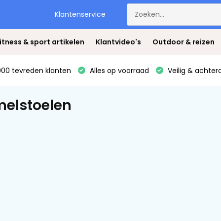
Klantenservice
itness & sport artikelen
Klantvideo's
Outdoor & reizen
00 tevreden klanten
Alles op voorraad
Veilig & achter
elstoelen