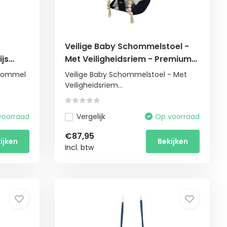
Veilige Baby Schommelstoel -
js
Met Veiligheidsriem - Premium
Kwaliteit Hout en Katoen
chommel
Veilige Baby Schommelstoel - Met
Veiligheidsriem...
voorraad
Vergelijk
Op voorraad
€87,95
ijken
Bekijken
Incl. btw