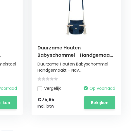
Duurzame Houten
Babyschommel - Handgemaakt
troon
- Navy Velours
elstoel
Duurzame Houten Babyschommel -
Handgemaakt - Nav...
voorraad
Vergelijk
Op voorraad
€75,95
ijken
Bekijken
Incl. btw