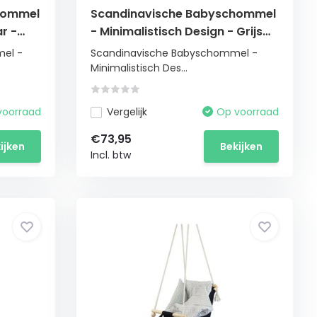
chommel
Scandinavische Babyschommel
r -
- Minimalistisch Design - Grijs
Katoen
mel -
Scandinavische Babyschommel -
Minimalistisch Des...
voorraad
Vergelijk
Op voorraad
€73,95
ijken
Bekijken
Incl. btw