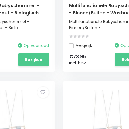
e Babyschommel -
Multifunctionele Babys
out - Biologisch
- Binnen/Buiten - Wasbaa
ot 20kg
10m+
Babyschommel -
Multifunctionele Babyschom
 - Biolo...
Binnen/Buiten - ...
Op voorraad
Vergelijk
Op 
€73,95
Bekijken
Bek
Incl. btw