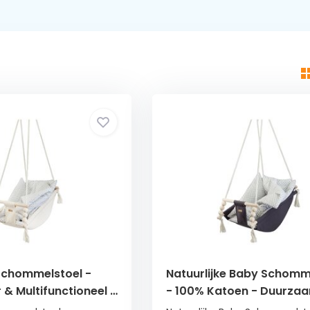
Schommelstoel -
Natuurlijke Baby Schomm
 & Multifunctioneel -
- 100% Katoen - Duurza
Quilt
Houten Frame