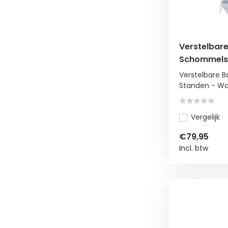
Verstelbar
Schommelst
Wasbaar Ve
Verstelbare 
Standen - Was
Vergelijk
€79,95
Incl. btw