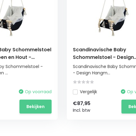
e Baby Schommelstoel
Scandinavische Baby
en en Hout -
Schommelstoel - Design
Babyswing
Hangmat met Diamantpa
Baby Schommelstoel -
Scandinavische Baby Schomm
- Naturel Hout
 ...
- Design Hangm...
Op voorraad
Vergelijk
Op 
€87,95
Bekijken
Bek
Incl. btw