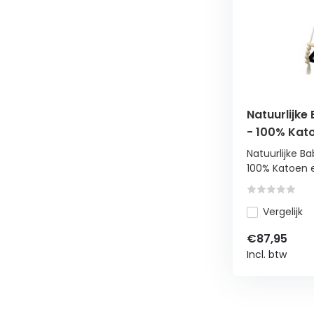
Natuurlijk
- 100% Kato
Duurzame 
Natuurlijke 
100% Katoen en
Vergelijk
€87,95
Incl. btw