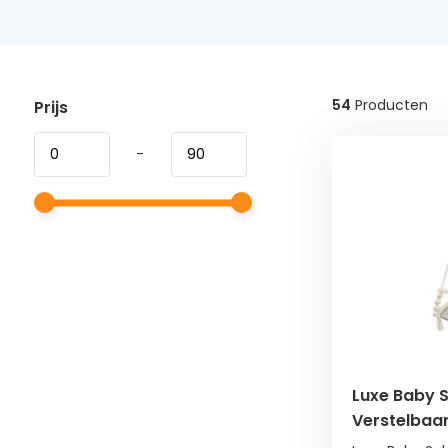
54
Producten
Prijs
-
Luxe Baby 
Verstelbaar
Met Zachte 