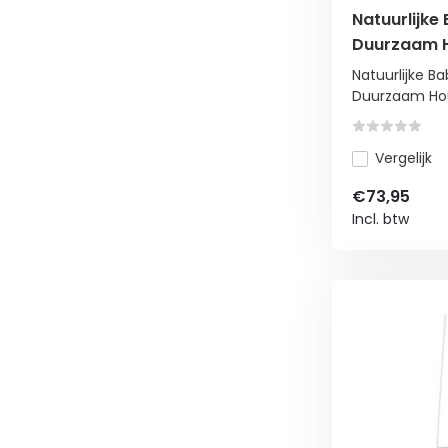
Natuurlijk
Duurzaam H
Katoen - T
Natuurlijke 
Duurzaam Hout
Vergelijk
€73,95
Incl. btw