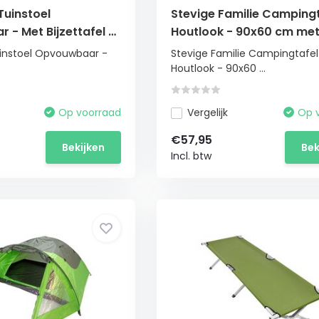
Tuinstoel
Stevige Familie Campingt
- Met Bijzettafel -
Houtlook - 90x60 cm me
rt
Draagtas
uinstoel Opvouwbaar -
Stevige Familie Campingtafel
.
Houtlook - 90x60 ...
Op voorraad
Vergelijk
Op 
€57,95
Bekijken
Bek
Incl. btw