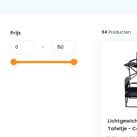
94
Producten
Prijs
-
Lichtgewic
Tafeltje -
Opvouwbaa