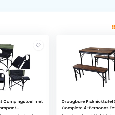
ht Campingstoel met
Draagbare Picknicktafel 
 Compact
Complete 4-Persoons Eet
r - Groen
Donker Hout