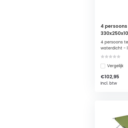
4 persoons 
330x250x10
lichtgewich
4 persoons t
waterdicht - l.
Vergelijk
€102,95
Incl. btw