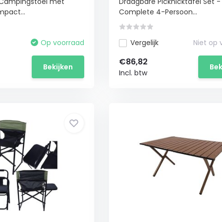
 Campingstoel met
Draagbare Picknicktafel Set -
mpact...
Complete 4-Persoon...
Op voorraad
Vergelijk
Niet op
€86,82
Bekijken
Bek
Incl. btw