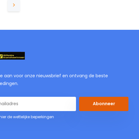
je aan voor onze nieuwsbrief en ontvang de beste
edingen.
Abonneer
 hier de wettelijke beperkingen