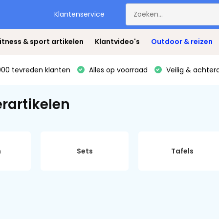
Klantenservice
itness & sport artikelen
Klantvideo's
Outdoor & reizen
00 tevreden klanten
Alles op voorraad
Veilig & achter
artikelen
n
Sets
Tafels