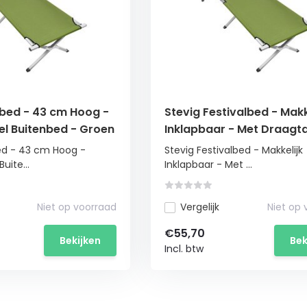
gbed - 43 cm Hoog -
Stevig Festivalbed - Makk
l Buitenbed - Groen
Inklapbaar - Met Draagta
kg Maximaal
ed - 43 cm Hoog -
Stevig Festivalbed - Makkelijk
uite...
Inklapbaar - Met ...
Niet op voorraad
Vergelijk
Niet op
€55,70
Bekijken
Bek
Incl. btw