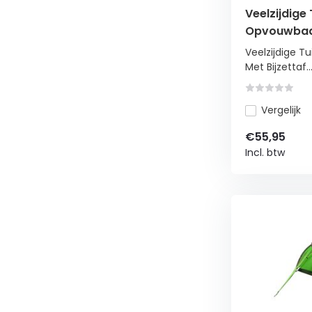
Veelzijdige 
Opvouwbaar 
Groen/Zwa
Veelzijdige T
Met Bijzettaf..
Vergelijk
€55,95
Incl. btw