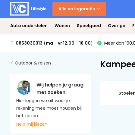
Alle categorieën
Auto onderdelen
Wonen
Speelgoed
Overige
F
T:
0853030313
(
ma
-
vr 12.00
-
16.00
)
Meer dan 100,0
Kampeer
Outdoor & reizen
Wij helpen je graag
met zoeken.
Stoele
Hier leggen we uit waar je
rekening mee moet houden bij
het kiezen.
Help mij kiezen