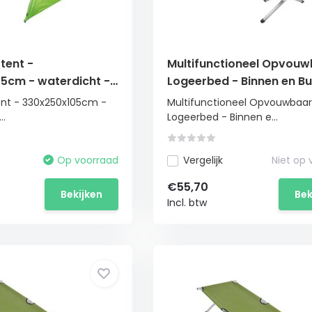
tent -
Multifunctioneel Opvou
5cm - waterdicht -
Logeerbed - Binnen en Bu
t
Compact Opbergbaar
ent - 330x250x105cm -
Multifunctioneel Opvouwbaar
..
Logeerbed - Binnen e...
Op voorraad
Vergelijk
Niet op
€55,70
Bekijken
Bek
Incl. btw