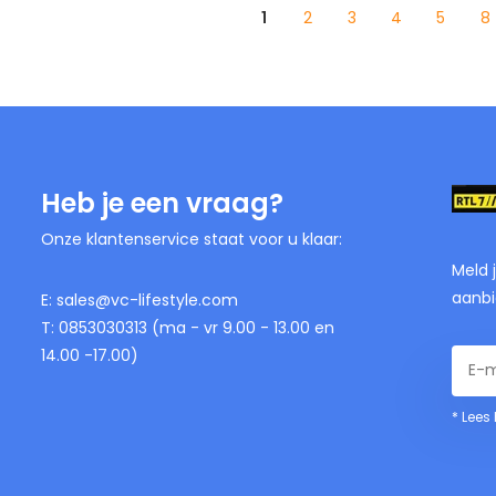
1
2
3
4
5
8
Heb je een vraag?
Onze klantenservice staat voor u klaar:
Meld 
aanbi
E:
sales@vc-lifestyle.com
T: 0853030313 (ma - vr 9.00 - 13.00 en
14.00 -17.00)
* Lees