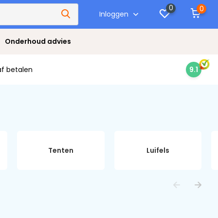
0
0
Inloggen
Onderhoud advies
af betalen
9.1
Tenten
Luifels