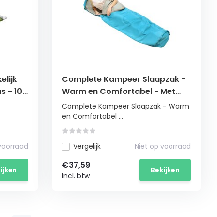
elijk
Complete Kampeer Slaapzak -
s - 100
Warm en Comfortabel - Met
Capuchon
Complete Kampeer Slaapzak - Warm
en Comfortabel ...
 voorraad
Vergelijk
Niet op voorraad
€37,59
ijken
Bekijken
Incl. btw