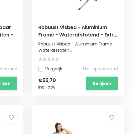
wbaar
Robuust Visbed - Aluminium
iten -
Frame - Waterafstotend - Extra
Stevig
Robuust Visbed - Aluminium Frame -
Waterafstoten...
 voorraad
Vergelijk
Niet op voorraad
€55,70
ijken
Bekijken
Incl. btw