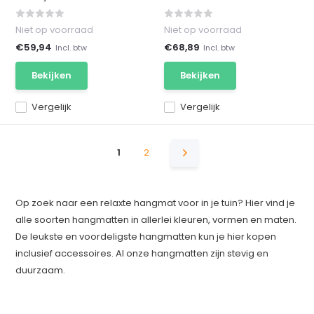
Niet op voorraad
Niet op voorraad
€59,94
€68,89
Incl. btw
Incl. btw
Bekijken
Bekijken
Vergelijk
Vergelijk
1
2
Op zoek naar een relaxte hangmat voor in je tuin? Hier vind je
alle soorten hangmatten in allerlei kleuren, vormen en maten.
De leukste en voordeligste hangmatten kun je hier kopen
inclusief accessoires. Al onze hangmatten zijn stevig en
duurzaam.