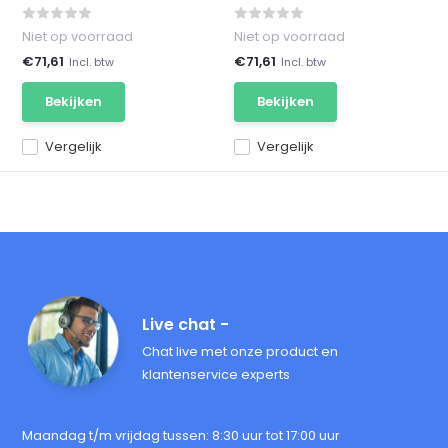
Niet op voorraad
Niet op voorraad
€71,61
€71,61
Incl. btw
Incl. btw
Bekijken
Bekijken
Vergelijk
Vergelijk
Live chat -
Chat live met onze product en
klantenservice experts
Maandag t/m vrijdag tussen: 8:30 uur tot 17:00 uur