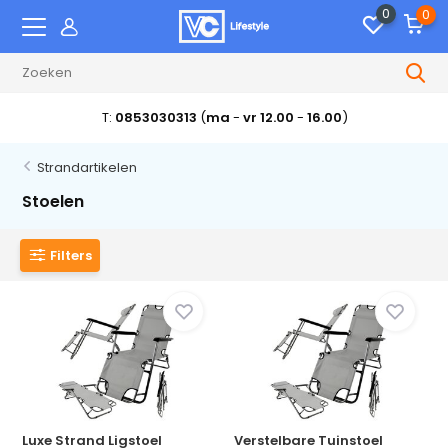
0
0
T:
0853030313
(
ma
-
vr 12.00
-
16.00
)
Strandartikelen
Stoelen
Filters
Luxe Strand Ligstoel
Verstelbare Tuinstoel