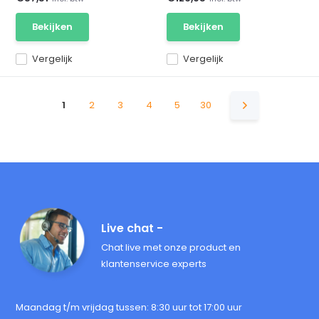
Bekijken
Bekijken
Vergelijk
Vergelijk
1
2
3
4
5
30
Live chat -
Chat live met onze product en
klantenservice experts
Maandag t/m vrijdag tussen: 8:30 uur tot 17:00 uur