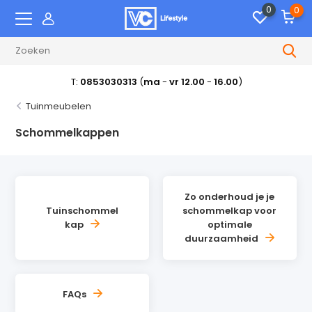
0
0
T:
0853030313
(
ma
-
vr 12.00
-
16.00
)
Tuinmeubelen
Schommelkappen
Zo onderhoud je je
Tuinschommel
schommelkap voor
kap
optimale
duurzaamheid
FAQs