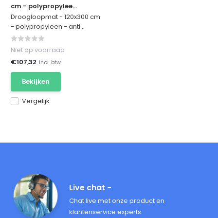
cm - polypropylee...
Droogloopmat - 120x300 cm
- polypropyleen - anti...
Niet op voorraad
€107,32
Incl. btw
Bekijken
Vergelijk
Live chat -
Chat live met onze product en
klantenservice experts