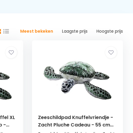
Meest bekeken
Laagste prijs
Hoogste prijs
fel XL
Zeeschildpad Knuffelvriendje -
p -
Zacht Pluche Cadeau - 55 cm
Lang