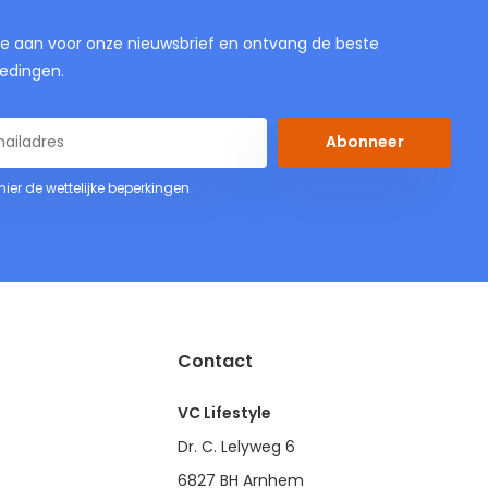
je aan voor onze nieuwsbrief en ontvang de beste
edingen.
Abonneer
 hier de wettelijke beperkingen
Contact
VC Lifestyle
Dr. C. Lelyweg 6
6827 BH Arnhem