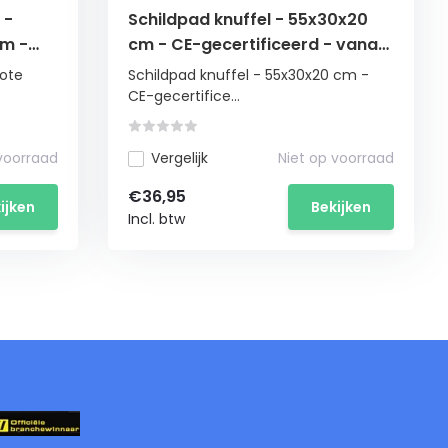
 -
Schildpad knuffel - 55x30x20
cm -
cm - CE-gecertificeerd - vanaf
3 jaar
rote
Schildpad knuffel - 55x30x20 cm -
CE-gecertifice...
 voorraad
Vergelijk
Niet op voorraad
€36,95
ijken
Bekijken
Incl. btw