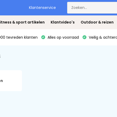
Klantenservice
itness & sport artikelen
Klantvideo's
Outdoor & reizen
00 tevreden klanten
Alles op voorraad
Veilig & achter
s
en