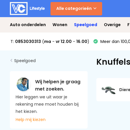
Alle categorieën
Auto onderdelen
Wonen
Speelgoed
Overige
F
T:
0853030313
(
ma
-
vr 12.00
-
16.00
)
Meer dan 100,0
Knuffel
Speelgoed
Wij helpen je graag
met zoeken.
Dier
Hier leggen we uit waar je
rekening mee moet houden bij
het kiezen.
Help mij kiezen