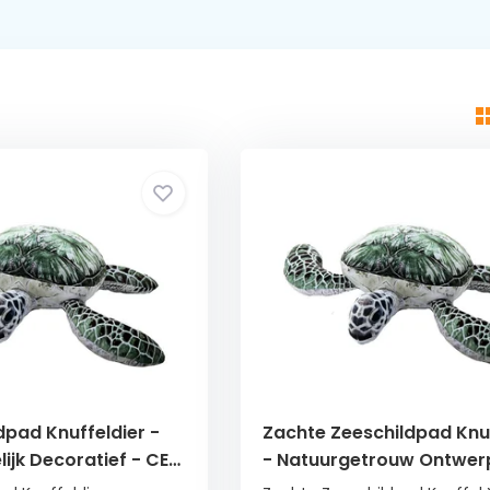
dpad Knuffeldier -
Zachte Zeeschildpad Knuf
lijk Decoratief - CE-
- Natuurgetrouw Ontwer
erd
55x30 cm