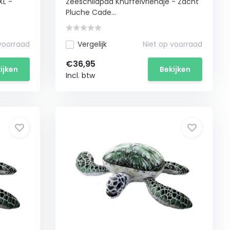
XL -
Zeeschildpad Knuffelvriendje - Zacht
Pluche Cade...
 voorraad
Vergelijk
Niet op voorraad
€36,95
ijken
Bekijken
Incl. btw