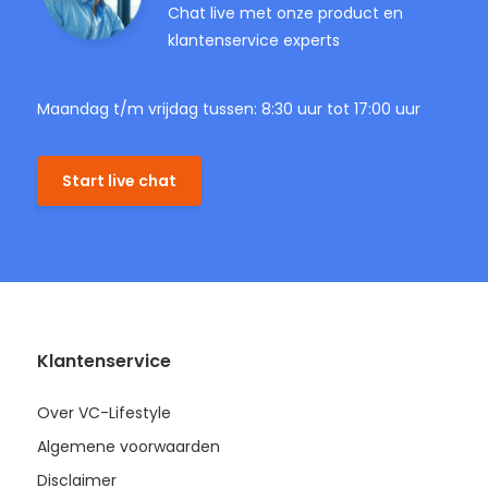
Chat live met onze product en
klantenservice experts
Maandag t/m vrijdag tussen: 8:30 uur tot 17:00 uur
Start live chat
Klantenservice
Over VC-Lifestyle
Algemene voorwaarden
Disclaimer