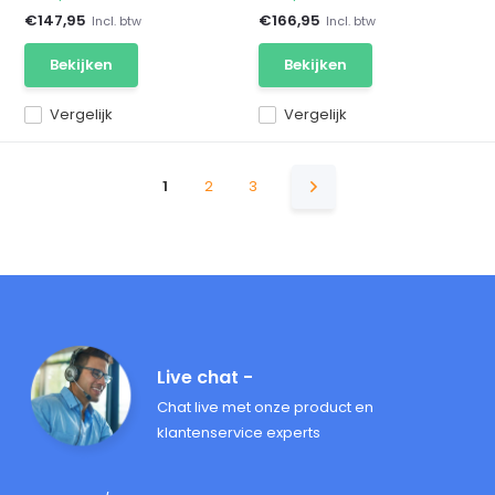
€147,95
€166,95
Incl. btw
Incl. btw
Bekijken
Bekijken
Vergelijk
Vergelijk
1
2
3
Live chat -
Chat live met onze product en
klantenservice experts