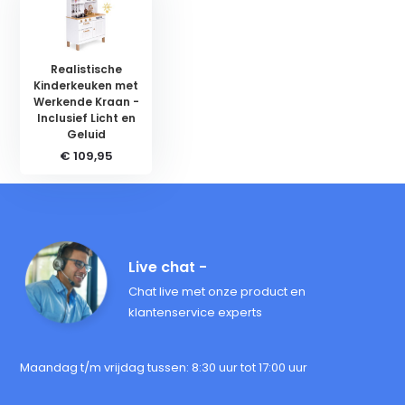
Realistische
Kinderkeuken met
Werkende Kraan -
Inclusief Licht en
Geluid
€ 109,95
Live chat -
Chat live met onze product en
klantenservice experts
Maandag t/m vrijdag tussen: 8:30 uur tot 17:00 uur