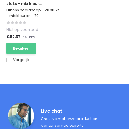
stuks - mix kleur...
Fitness hoelahoep - 20 stuks
- mix kleuren - 70 ...
Niet op voorraad
€52,57
Incl. btw
Bekijken
Vergelijk
Live chat -
Chat live met onze product en
klantenservice experts