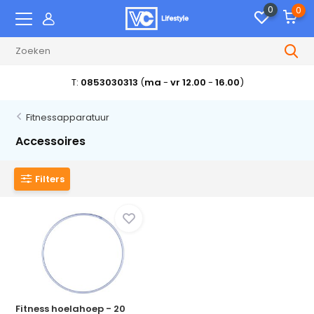
0
0
T:
0853030313
(
ma
-
vr 12.00
-
16.00
)
Fitnessapparatuur
Accessoires
Filters
Fitness hoelahoep - 20