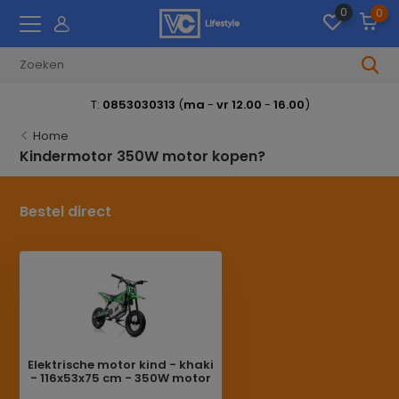
0
0
T:
0853030313
(
ma
-
vr 12.00
-
16.00
)
Home
Kindermotor 350W motor kopen?
Bestel direct
Elektrische motor kind - khaki
- 116x53x75 cm - 350W motor