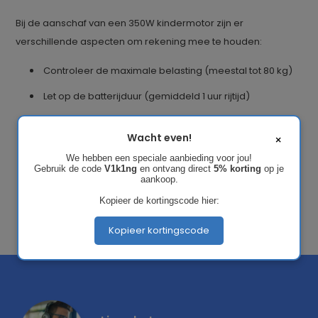
Bij de aanschaf van een 350W kindermotor zijn er
verschillende aspecten om rekening mee te houden:
Controleer de maximale belasting (meestal tot 80 kg)
Let op de batterijduur (gemiddeld 1 uur rijtijd)
Kijk naar de oplaadtijd van de accu
Wacht even!
×
Check de aanwezigheid van veiligheidsfuncties zoals
We hebben een speciale aanbieding voor jou!
automatische rem
Gebruik de code
V1k1ng
en ontvang direct
5% korting
op je
aankoop.
Verzeker je van een stevig frame en duurzame
Kopieer de kortingscode hier:
constructie
Kopieer kortingscode