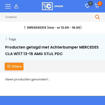
0
0
T:
0853030313
(
ma
-
vr 12.00
-
16.00
)
Tags
Producten getagd met Achterbumper MERCEDES
CLA W117 13-16 AMG STIJL PDC
Filters
Geen producten gevonden!...