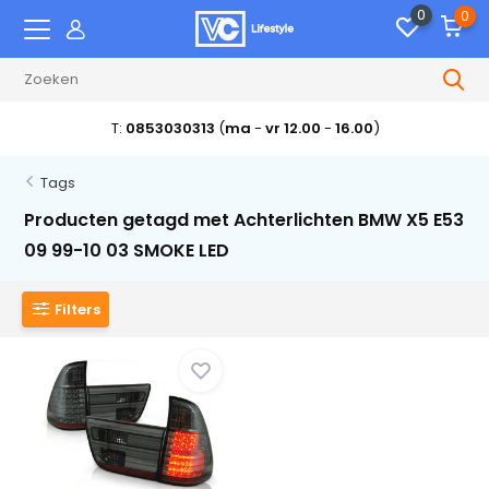
0
0
T:
0853030313
(
ma
-
vr 12.00
-
16.00
)
Tags
Producten getagd met Achterlichten BMW X5 E53
09 99-10 03 SMOKE LED
Filters