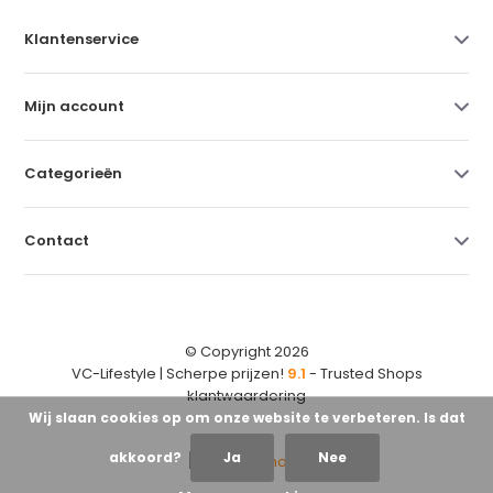
Klantenservice
Mijn account
Categorieën
Contact
© Copyright 2026
VC-Lifestyle | Scherpe prijzen!
9.1
- Trusted Shops
klantwaardering
Wij slaan cookies op om onze website te verbeteren. Is dat
akkoord?
Ja
Nee