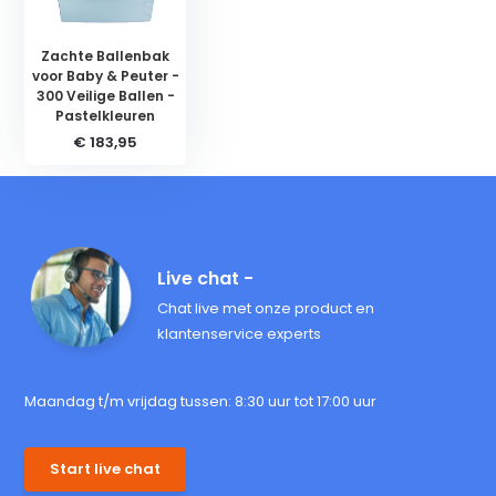
Zachte Ballenbak
voor Baby & Peuter -
300 Veilige Ballen -
Pastelkleuren
€ 183,95
Live chat -
Chat live met onze product en
klantenservice experts
Maandag t/m vrijdag tussen: 8:30 uur tot 17:00 uur
Start live chat