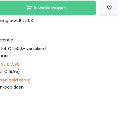
In winkelwagen
ering
met BILLINK
rantie
 tot € 2500,- verzekerd
hops
NL € 7,95
r € 19,95)
goed geld terug
ankoop doen