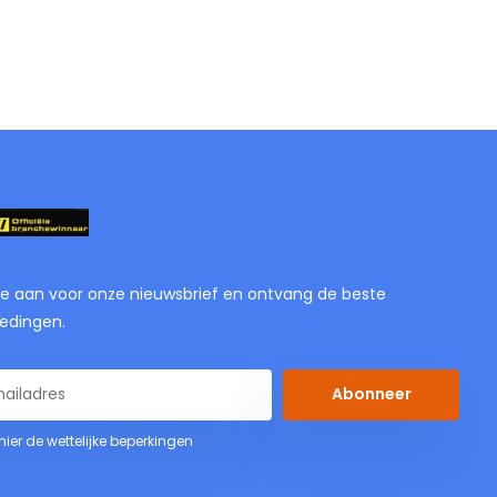
je aan voor onze nieuwsbrief en ontvang de beste
edingen.
Abonneer
 hier de wettelijke beperkingen