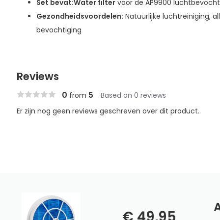
Set bevat:
Water filter
voor de AP9900 luchtbevocht
Gezondheidsvoordelen:
Natuurlijke luchtreiniging, a
bevochtiging
Reviews
0
5
from
Based on 0 reviews
Er zijn nog geen reviews geschreven over dit product..
A
€ 49,95