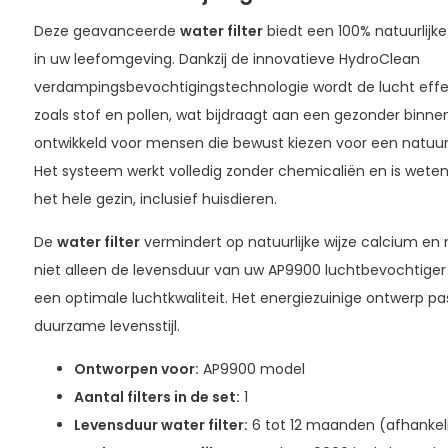
Deze geavanceerde
water filter
biedt een 100% natuurlijk
in uw leefomgeving. Dankzij de innovatieve HydroClean
verdampingsbevochtigingstechnologie wordt de lucht effec
zoals stof en pollen, wat bijdraagt aan een gezonder binnenk
ontwikkeld voor mensen die bewust kiezen voor een natuurl
Het systeem werkt volledig zonder chemicaliën en is weten
het hele gezin, inclusief huisdieren.
De
water filter
vermindert op natuurlijke wijze calcium en
niet alleen de levensduur van uw AP9900 luchtbevochtiger 
een optimale luchtkwaliteit. Het energiezuinige ontwerp pa
duurzame levensstijl.
Ontworpen voor:
AP9900 model
Aantal filters in de set:
1
Levensduur
water filter
:
6 tot 12 maanden (afhankeli