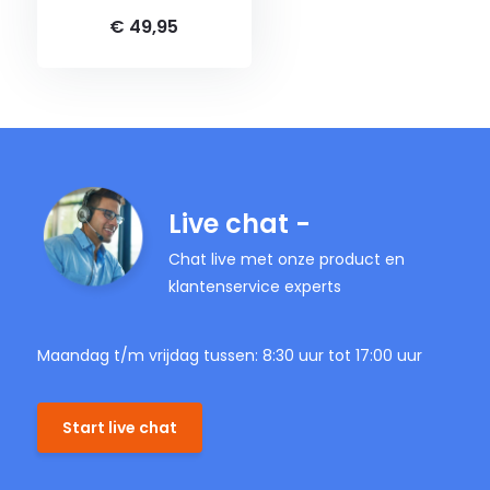
€ 49,95
Live chat -
Chat live met onze product en
klantenservice experts
Maandag t/m vrijdag tussen: 8:30 uur tot 17:00 uur
Start live chat