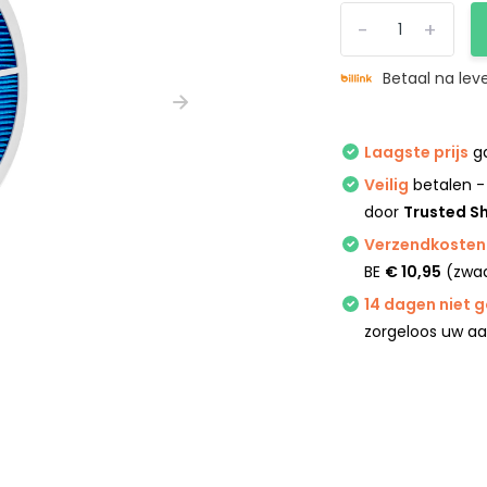
-
+
Betaal na lev
Laagste prijs
ga
Veilig
betalen -
door
Trusted S
Verzendkosten 
BE
€ 10,95
(zwaa
14 dagen niet 
zorgeloos uw a