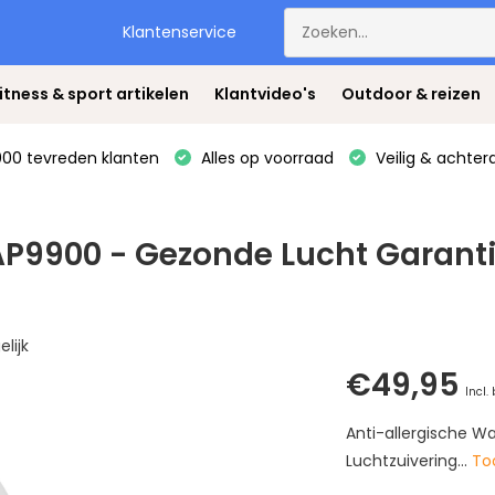
Klantenservice
itness & sport artikelen
Klantvideo's
Outdoor & reizen
00 tevreden klanten
Alles op voorraad
Veilig & achter
 AP9900 - Gezonde Lucht Garanti
elijk
€49,95
Incl.
Anti-allergische Wa
Luchtzuivering...
To