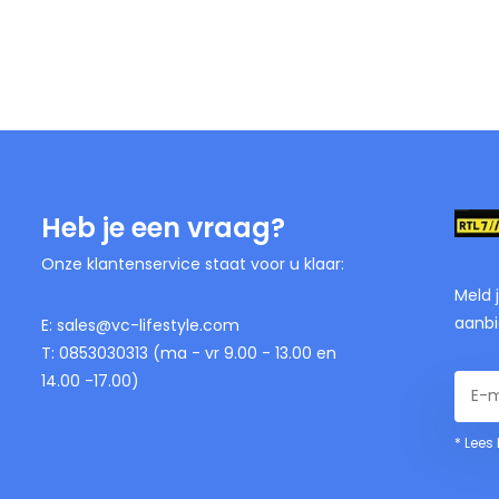
Heb je een vraag?
Onze klantenservice staat voor u klaar:
Meld 
aanbi
E:
sales@vc-lifestyle.com
T: 0853030313 (ma - vr 9.00 - 13.00 en
14.00 -17.00)
* Lees