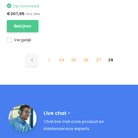
Op voorraad
€207,95
Incl. btw
Bekijken
Vergelijk
1
24
25
26
27
28
Live chat -
Chat live met onze product en
klantenservice experts