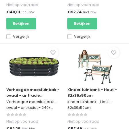
Niet op voorraad
Niet op voorraad
€48,01
€52,74
Incl. btw
Incl. btw
Bekijken
Bekijken
Vergelijk
Vergelijk
Verhoogde moestuinbak -
Kinder tuinbank - Hout -
ovaal - antracie...
82x39x50cm
Verhoogde moestuinbak -
Kinder tuinbank - Hout -
ovaal - antraciet - 240x...
82x39x50cm
Niet op voorraad
Niet op voorraad
€92,29
€57,49
Incl. btw
Incl. btw