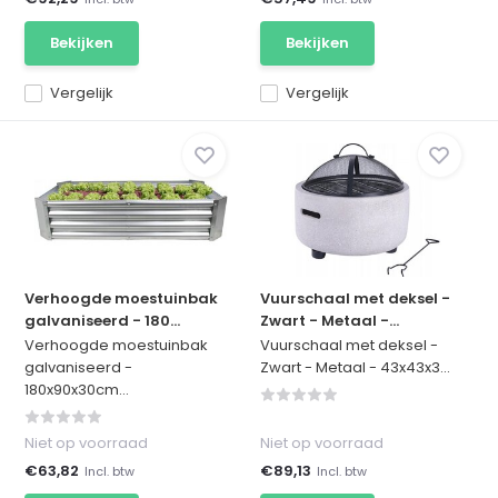
Bekijken
Bekijken
Vergelijk
Vergelijk
Verhoogde moestuinbak
Vuurschaal met deksel -
galvaniseerd - 180...
Zwart - Metaal -...
Verhoogde moestuinbak
Vuurschaal met deksel -
galvaniseerd -
Zwart - Metaal - 43x43x3...
180x90x30cm...
Niet op voorraad
Niet op voorraad
€63,82
€89,13
Incl. btw
Incl. btw