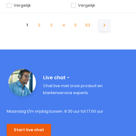
Vergelijk
Vergelijk
1
2
3
4
5
53
Live chat -
Chat live met onze product en
klantenservice experts
Maandag t/m vrijdag tussen: 8:30 uur tot 17:00 uur
Start live chat