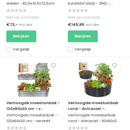
wielen - 82,5x41,5x72,5cm
kunststof staal - 390L - ...
Niet op voorraad
Niet op voorraad
€73,-
€145,95
Incl. btw
Incl. btw
Bekijken
Bekijken
Vergelijk
Vergelijk
Verhoogde moestuinbak -
Verhoogde moestuinbak
120x60x30 cm - v...
rond - Antraciet -...
Verhoogde moestuinbak -
Verhoogde moestuinbak
120x60x30 cm - verzinkt
rond - Antraciet - 90x90x3...