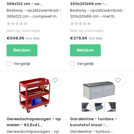
366x122 cm - co...
300x201x66 cm -...
Bestway - opzetzwembad -
Bestway - opzetzwembad -
366x122 cm - compleet m...
300x201x66 cm - met fil...
Niet op voorraad
Niet op voorraad
€596,95
€279,95
Incl. btw
Incl. btw
Bekijken
Bekijken
Vergelijk
Vergelijk
Gereedschapswagen - op
Gardenline - tuinbox -
wielen - 82,5x41,...
kunststof staal -...
Gereedschapswagen - op
Gardenline - tuinbox -