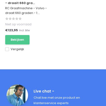
- draait 660 gra...
RC Graafmachine - Volvo -
draait 660 graden - 1:...
Niet op voorraad
€123,95
Incl. btw
Bekijken
Vergelijk
Live chat -
Chat live met onze product en
klantenservice experts