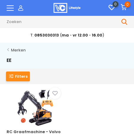
0
0
T:
0853030313
(
ma
-
vr 12.00
-
16.00
)
Merken
EE
Filters
RC Graafmachine - Volvo