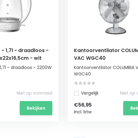
- 1,7l - draadloos -
Kantoorventilator COLU
x22x16,5cm - wit
VAC WGC40
1,7l - draadloos - 2200W
Kantoorventilator COLUMBIA 
WGC40
Niet op voorraad
Vergelijk
Niet op
€56,95
Bekijken
Bek
Incl. btw