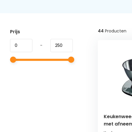
44
Producten
Prijs
-
Keukenweegs
met afneem