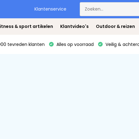
Klantenservice
itness & sport artikelen
Klantvideo's
Outdoor & reizen
00 tevreden klanten
Alles op voorraad
Veilig & achter