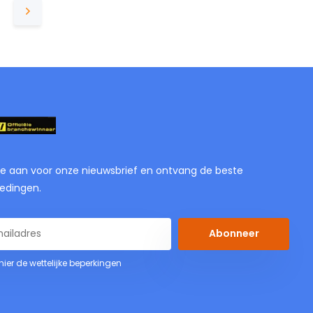
je aan voor onze nieuwsbrief en ontvang de beste
edingen.
Abonneer
 hier de wettelijke beperkingen