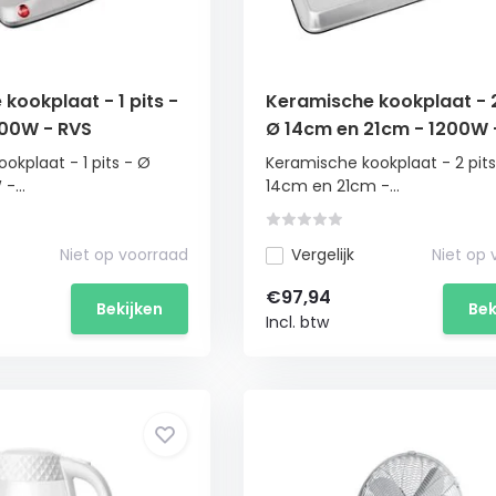
kookplaat - 1 pits -
Keramische kookplaat - 2
200W - RVS
Ø 14cm en 21cm - 1200W 
okplaat - 1 pits - Ø
Keramische kookplaat - 2 pits
-...
14cm en 21cm -...
Niet op voorraad
Vergelijk
Niet op
€97,94
Bekijken
Bek
Incl. btw