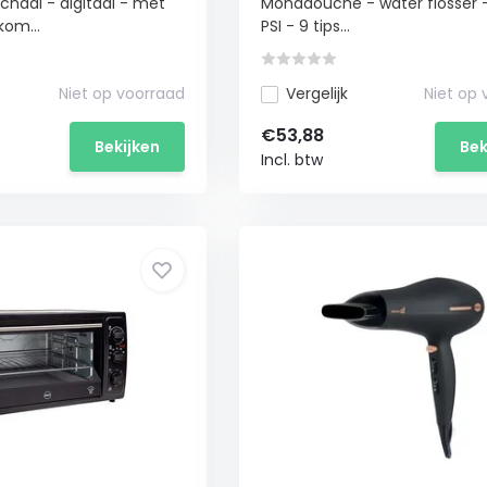
haal - digitaal - met
Monddouche - water flosser 
om...
PSI - 9 tips...
Niet op voorraad
Vergelijk
Niet op
€53,88
Bekijken
Bek
Incl. btw