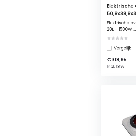
Elektrische
50,8x38,8x3
roterend sp
Elektrische o
28L - 1500W ...
Vergelijk
€108,95
Incl. btw