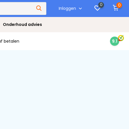
0
0
Inloggen
Onderhoud advies
af betalen
9.1