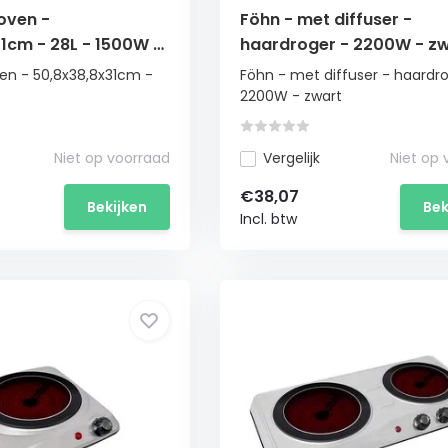
 oven -
Föhn - met diffuser -
1cm - 28L - 1500W -
haardroger - 2200W - z
it
ven - 50,8x38,8x31cm -
Föhn - met diffuser - haardr
2200W - zwart
Niet op voorraad
Vergelijk
Niet op
€38,07
Bekijken
Bek
Incl. btw