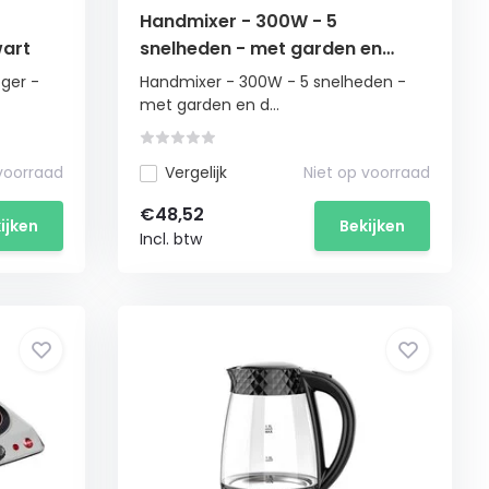
Handmixer - 300W - 5
wart
snelheden - met garden en
deeghaken - geel
oger -
Handmixer - 300W - 5 snelheden -
met garden en d...
 voorraad
Vergelijk
Niet op voorraad
€48,52
ijken
Bekijken
Incl. btw