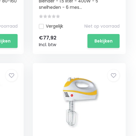
- 80-160
Blender - 1.5 liter - 400W - 5
snelheden - 6 mes...
 voorraad
Vergelijk
Niet op voorraad
€77,92
ijken
Bekijken
Incl. btw