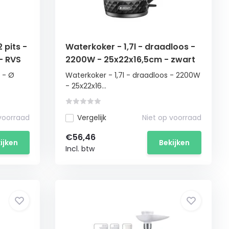
 pits -
Waterkoker - 1,7l - draadloos -
- RVS
2200W - 25x22x16,5cm - zwart
 - Ø
Waterkoker - 1,7l - draadloos - 2200W
- 25x22x16...
 voorraad
Vergelijk
Niet op voorraad
€56,46
ijken
Bekijken
Incl. btw