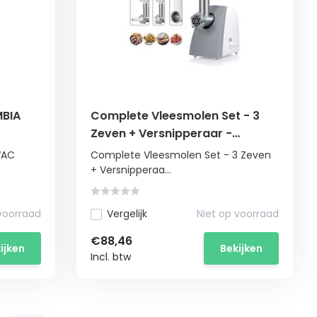
MBIA
Complete Vleesmolen Set - 3
Zeven + Versnipperaar -
Inclusief Slagersset
VAC
Complete Vleesmolen Set - 3 Zeven
+ Versnipperaa...
 voorraad
Vergelijk
Niet op voorraad
€88,46
ijken
Bekijken
Incl. btw