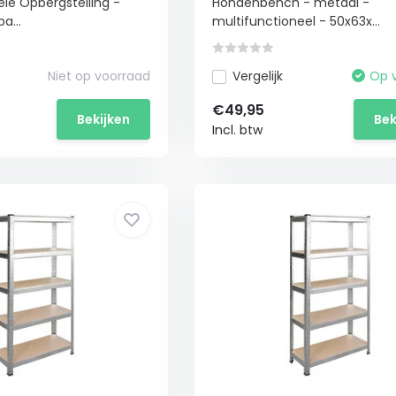
ele Opbergstelling -
Hondenbench - metaal -
a...
multifunctioneel - 50x63x...
Niet op voorraad
Vergelijk
Op 
€49,95
Bekijken
Bek
Incl. btw