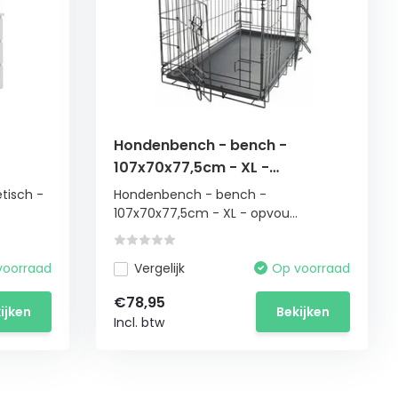
Hondenbench - bench -
107x70x77,5cm - XL -
opvouwbaar - zwart
tisch -
Hondenbench - bench -
107x70x77,5cm - XL - opvou...
voorraad
Vergelijk
Op voorraad
€78,95
ijken
Bekijken
Incl. btw