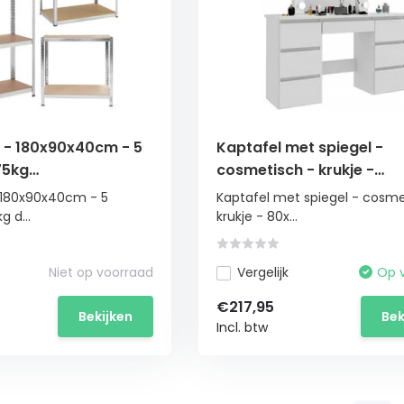
t - 180x90x40cm - 5
Kaptafel met spiegel -
75kg
cosmetisch - krukje -
ogen
80x40x140cm
- 180x90x40cm - 5
Kaptafel met spiegel - cosme
g d...
krukje - 80x...
Niet op voorraad
Vergelijk
Op 
€217,95
Bekijken
Bek
Incl. btw