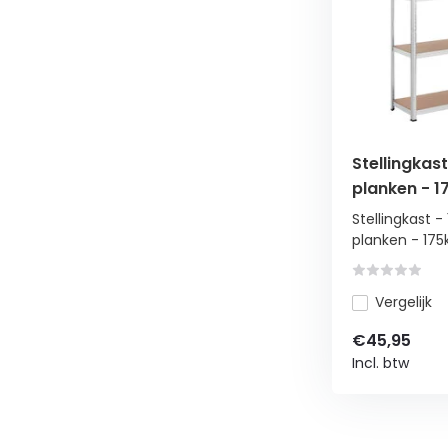
Stellingkas
planken - 1
draagverm
Stellingkast 
planken - 175k
Vergelijk
€45,95
Incl. btw