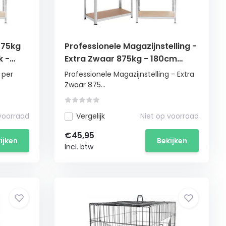
175kg
Professionele Magazijnstelling -
k -
Extra Zwaar 875kg - 180cm
Hoog - 5 Verstelbare Planken
 per
Professionele Magazijnstelling - Extra
Zwaar 875...
 voorraad
Vergelijk
Niet op voorraad
€45,95
ijken
Bekijken
Incl. btw