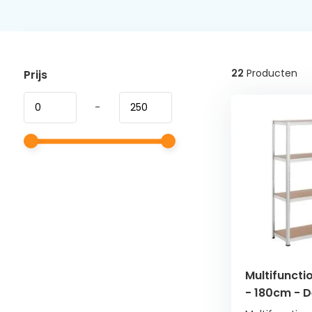
22
Producten
Prijs
-
Multifuncti
- 180cm - 
Kelder en Z