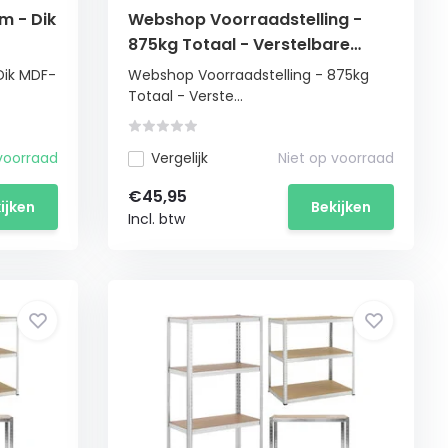
m - Dik
Webshop Voorraadstelling -
875kg Totaal - Verstelbare
Schappen - 180cm
Dik MDF-
Webshop Voorraadstelling - 875kg
Totaal - Verste...
voorraad
Vergelijk
Niet op voorraad
€45,95
ijken
Bekijken
Incl. btw