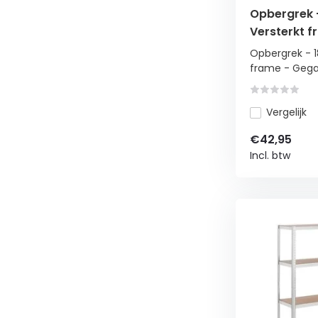
Opbergrek 
Versterkt f
Gegalvanis
Opbergrek - 
frame - Gega.
Vergelijk
€42,95
Incl. btw