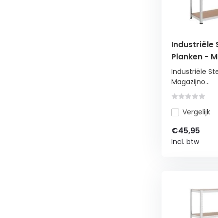
Industriële 
Planken - M
180x90cm
Industriële St
Magazijno...
Vergelijk
€45,95
Incl. btw