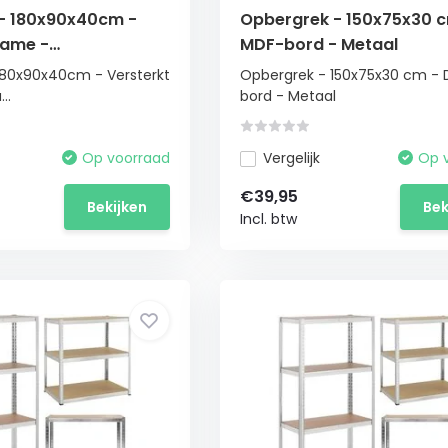
- 180x90x40cm -
Opbergrek - 150x75x30 c
rame -
MDF-bord - Metaal
eerd
180x90x40cm - Versterkt
Opbergrek - 150x75x30 cm - 
..
bord - Metaal
Op voorraad
Vergelijk
Op 
€39,95
Bekijken
Bek
Incl. btw