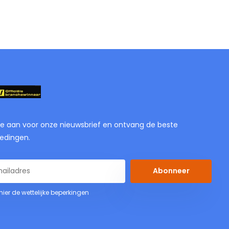
je aan voor onze nieuwsbrief en ontvang de beste
edingen.
Abonneer
 hier de wettelijke beperkingen