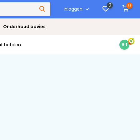
0
0
Inloggen
Onderhoud advies
af betalen
9.1