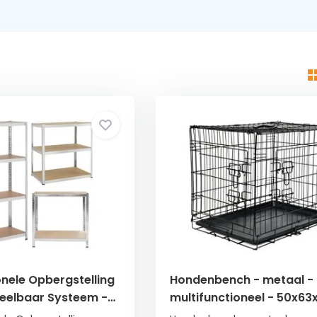
onele Opbergstelling
Hondenbench - metaal -
Deelbaar Systeem -
multifunctioneel - 50x6
older