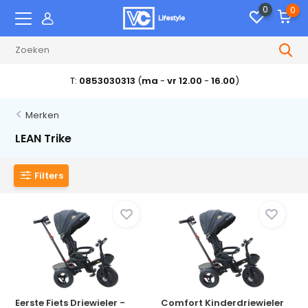
0
0
T:
0853030313
(
ma
-
vr 12.00
-
16.00
)
Merken
LEAN Trike
Filters
Eerste Fiets Driewieler -
Comfort Kinderdriewieler