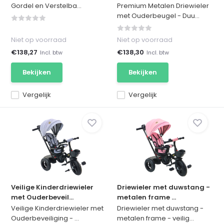
Gordel en Verstelba...
Premium Metalen Driewieler
met Ouderbeugel - Duu...
Niet op voorraad
Niet op voorraad
€138,27
€138,30
Incl. btw
Incl. btw
Bekijken
Bekijken
Vergelijk
Vergelijk
Veilige Kinderdriewieler
Driewieler met duwstang -
met Ouderbeveil...
metalen frame ...
Veilige Kinderdriewieler met
Driewieler met duwstang -
Ouderbeveiliging - ...
metalen frame - veilig...