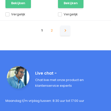
Bekijken
Bekijken
Vergelijk
Vergelijk
1
2
Live chat -
Chat live met onze product en
klantenservice experts
Maandag t/m vrijdag tussen: 8:30 uur tot 17:00 uur