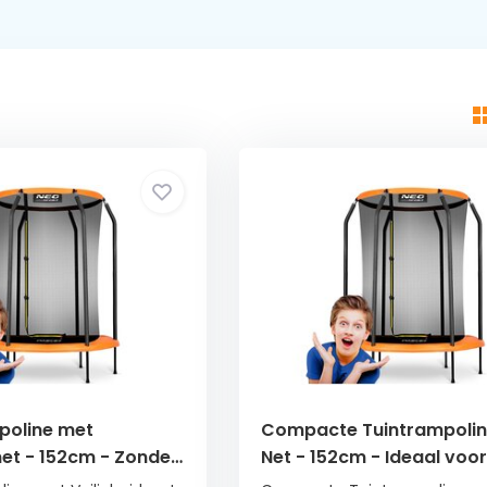
poline met
Compacte Tuintrampolin
net - 152cm - Zonder
Net - 152cm - Ideaal voor
Tuin