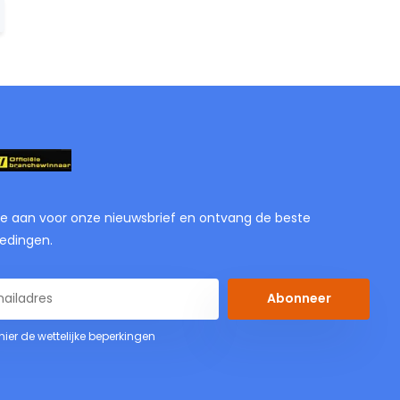
je aan voor onze nieuwsbrief en ontvang de beste
edingen.
Abonneer
 hier de wettelijke beperkingen