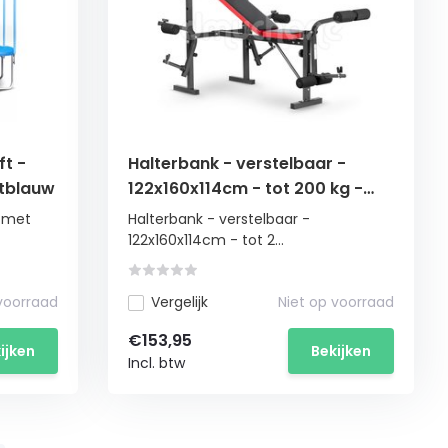
ft -
Halterbank - verstelbaar -
htblauw
122x160x114cm - tot 200 kg -
zwart
- met
Halterbank - verstelbaar -
122x160x114cm - tot 2...
 voorraad
Vergelijk
Niet op voorraad
€153,95
ijken
Bekijken
Incl. btw