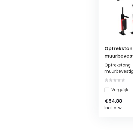
Optrekstang
muurbevest
Optrekstang -
muurbevestig
Vergelijk
€54,88
Incl. btw