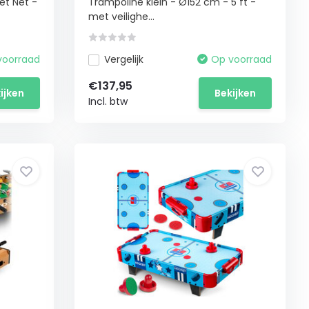
t Net -
Trampoline klein - Ø152 cm - 5 ft -
met veilighe...
voorraad
Vergelijk
Op voorraad
€137,95
ijken
Bekijken
Incl. btw