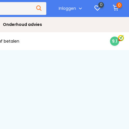
0
0
Inloggen
Onderhoud advies
af betalen
9.1