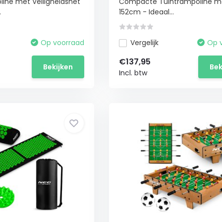
ine met Veiligheidsnet
Compacte Tuintrampoline me
.
152cm - Ideaal...
Op voorraad
Vergelijk
Op 
€137,95
Bekijken
Bek
Incl. btw