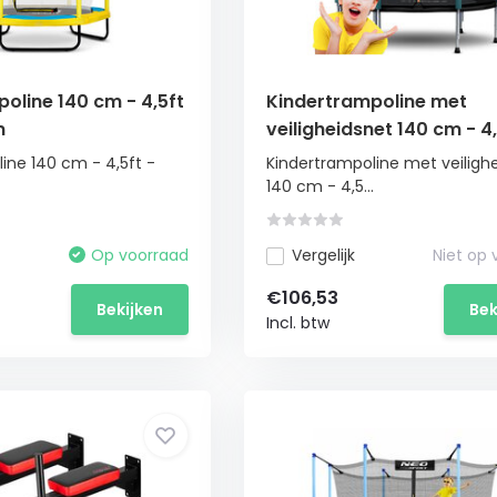
oline 140 cm - 4,5ft
Kindertrampoline met
n
veiligheidsnet 140 cm - 4,
zwart groen
ine 140 cm - 4,5ft -
Kindertrampoline met veiligh
140 cm - 4,5...
Op voorraad
Vergelijk
Niet op
€106,53
Bekijken
Bek
Incl. btw