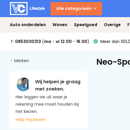
Alle categorieën
Auto onderdelen
Wonen
Speelgoed
Overige
F
T:
0853030313
(
ma
-
vr 12.00
-
16.00
)
Meer dan 100,0
Neo-Spo
Merken
Wij helpen je graag
met zoeken.
Hier leggen we uit waar je
rekening mee moet houden bij
het kiezen.
Help mij kiezen