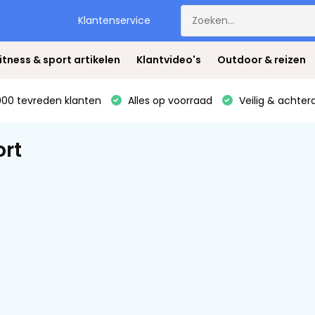
Klantenservice
itness & sport artikelen
Klantvideo's
Outdoor & reizen
00 tevreden klanten
Alles op voorraad
Veilig & achter
rt