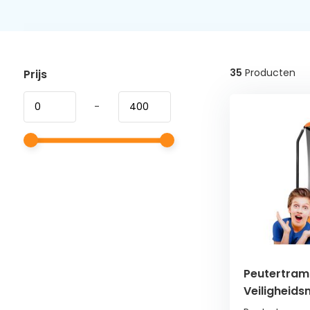
35
Producten
Prijs
-
Peutertram
Veiligheids
Ladder