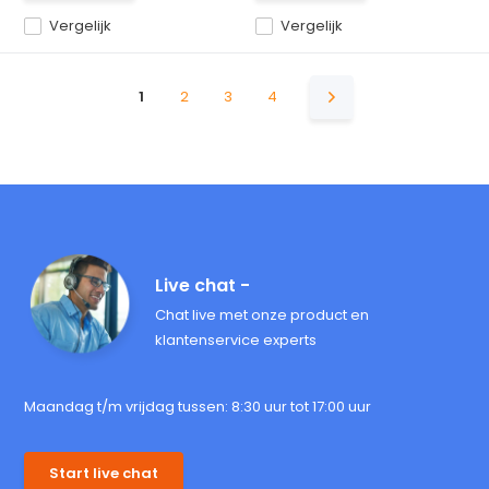
Vergelijk
Vergelijk
1
2
3
4
Live chat -
Chat live met onze product en
klantenservice experts
Maandag t/m vrijdag tussen: 8:30 uur tot 17:00 uur
Start live chat