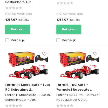
Bestuurbare Aut...
Niet op voorraad
Niet op voorraad
€57,07
€57,07
Incl. btw
Incl. btw
Bekijken
Bekijken
Vergelijk
Vergelijk
Ferrari F1 Modelauto - Luxe
Ferrari F1 RC Auto -
RC Schaalmod...
Formule 1 Raceauto ...
Ferrari F1 Modelauto - Luxe RC
Ferrari F1 RC Auto - Formule 1
Schaalmodel - Ver...
Raceauto op Afsta...