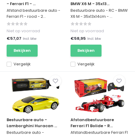
- Ferrari F1 - ...
BMW X6 M - 35x13...
Afstand bestuurbare auto -
Bestuurbare auto - RC - BMW
Ferrari F1 - rood - 2...
X6 M - 35x13x14cm - ...
Niet op voorraad
Niet op voorraad
€57,07
€58,95
Incl. btw
Incl. btw
Bekijken
Bekijken
Vergelijk
Vergelijk
Bestuurbare auto -
Afstandbestuurbare
Lamborghini Huracan ...
Ferrari F1 Bolide - R...
Bestuurbare auto -
Afstandbestuurbare Ferrari F1