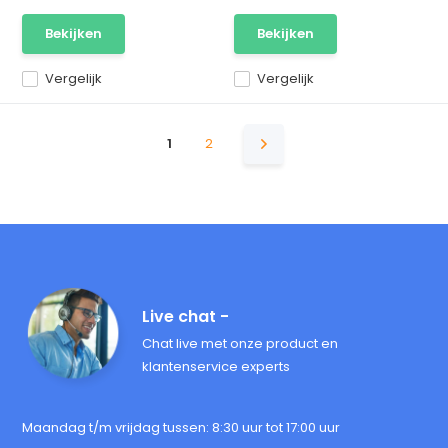
Bekijken
Bekijken
Vergelijk
Vergelijk
1
2
Live chat -
Chat live met onze product en
klantenservice experts
Maandag t/m vrijdag tussen: 8:30 uur tot 17:00 uur