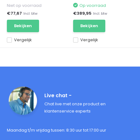
Niet op voorraad
Op voorraad
€77,67
€389,95
Incl. btw
Incl. btw
Bekijken
Bekijken
Vergelijk
Vergelijk
Live chat -
Chat live met onze product en
klantenservice experts
Maandag t/m vrijdag tussen: 8:30 uur tot 17:00 uur