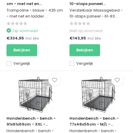
cm - met net en...
10-staps paneel...
Trampoline - blauw - 435 cm
Verstelbaar Massagebed -
- met net en ladder ...
10-staps paneel - 61-83...
Op voorraad
Niet op voorraad
€334,95
€143,95
Incl. btw
Incl. btw
Bekijken
Bekijken
Vergelijk
Vergelijk
Hondenbench - bench -
Hondenbench - bench -
91x61x69cm - XXL -...
77x48x55cm - M/L -...
Hondenbench - bench -
Hondenbench - bench -