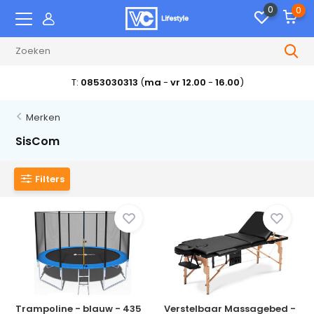
0
0
T:
0853030313
(
ma
-
vr 12.00
-
16.00
)
Merken
SisCom
Filters
Trampoline - blauw - 435
Verstelbaar Massagebed -