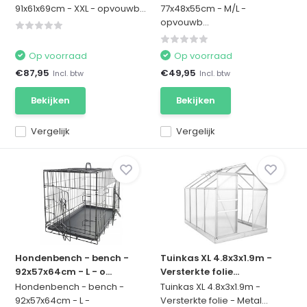
91x61x69cm - XXL - opvouwb...
77x48x55cm - M/L -
opvouwb...
Op voorraad
Op voorraad
€87,95
€49,95
Incl. btw
Incl. btw
Bekijken
Bekijken
Vergelijk
Vergelijk
Hondenbench - bench -
Tuinkas XL 4.8x3x1.9m -
92x57x64cm - L - o...
Versterkte folie...
Hondenbench - bench -
Tuinkas XL 4.8x3x1.9m -
92x57x64cm - L -
Versterkte folie - Metal...