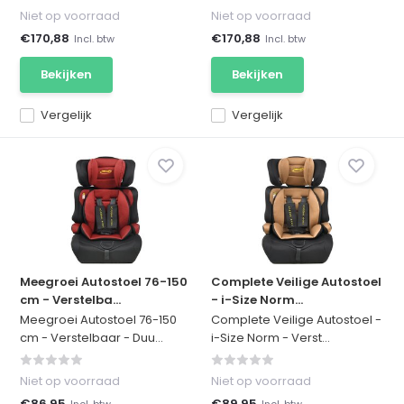
Niet op voorraad
Niet op voorraad
€170,88
€170,88
Incl. btw
Incl. btw
Bekijken
Bekijken
Vergelijk
Vergelijk
Meegroei Autostoel 76-150
Complete Veilige Autostoel
cm - Verstelba...
- i-Size Norm...
Meegroei Autostoel 76-150
Complete Veilige Autostoel -
cm - Verstelbaar - Duu...
i-Size Norm - Verst...
Niet op voorraad
Niet op voorraad
€86,95
€89,95
Incl. btw
Incl. btw