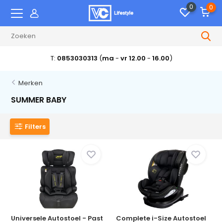
0
0
T:
0853030313
(
ma
-
vr 12.00
-
16.00
)
Merken
SUMMER BABY
Filters
Universele Autostoel - Past
Complete i-Size Autostoel