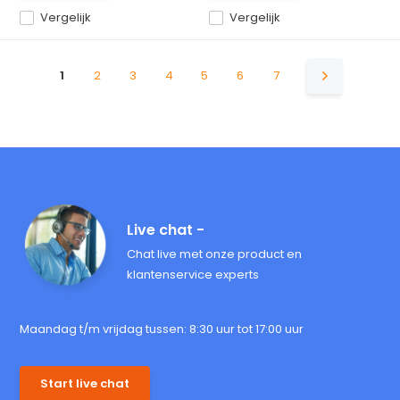
Vergelijk
Vergelijk
1
2
3
4
5
6
7
Live chat -
Chat live met onze product en
klantenservice experts
Maandag t/m vrijdag tussen: 8:30 uur tot 17:00 uur
Start live chat