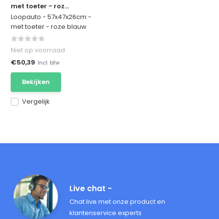
met toeter - roz...
Loopauto - 57x47x26cm -
met toeter - roze blauw
Niet op voorraad
€50,39
Incl. btw
Bekijken
Vergelijk
Live chat -
Chat live met onze product en
klantenservice experts