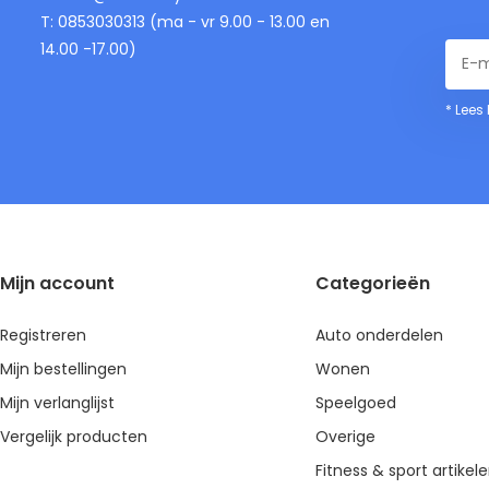
T: 0853030313 (ma - vr 9.00 - 13.00 en
14.00 -17.00)
* Lees
Mijn account
Categorieën
Registreren
Auto onderdelen
Mijn bestellingen
Wonen
Mijn verlanglijst
Speelgoed
Vergelijk producten
Overige
Fitness & sport artikel