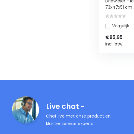
Driewieler - l
73x47x51 cm - 
Vergelijk
€85,95
Incl. btw
Live chat -
Chat live met onze product en
klantenservice experts