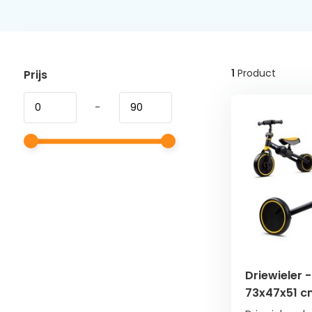
1
Product
Prijs
-
Driewieler -
73x47x51 cm