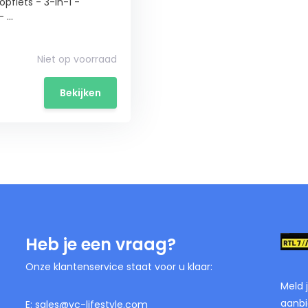
oopfiets - 3-in-1 -
...
Niet op voorraad
Bekijken
Heb je een vraag?
Onze klantenservice staat voor u klaar:
Meld 
aanbi
E:
sales@vc-lifestyle.com