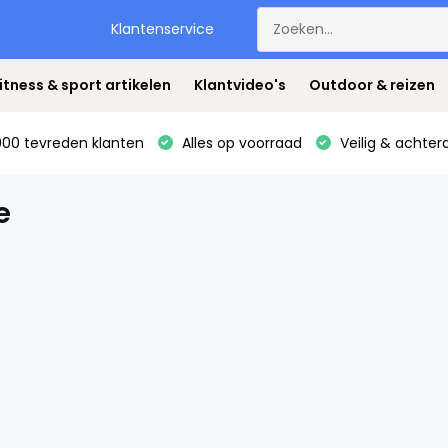
Klantenservice
itness & sport artikelen
Klantvideo's
Outdoor & reizen
00 tevreden klanten
Alles op voorraad
Veilig & achter
e