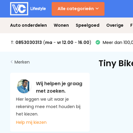
Alle categorieën
Auto onderdelen
Wonen
Speelgoed
Overige
F
T:
0853030313
(
ma
-
vr 12.00
-
16.00
)
Meer dan 100,0
Tiny Bik
Merken
Wij helpen je graag
met zoeken.
Hier leggen we uit waar je
rekening mee moet houden bij
het kiezen.
Help mij kiezen