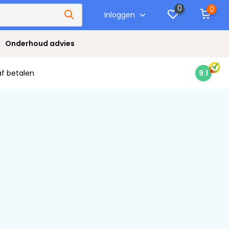
0
0
Inloggen
Onderhoud advies
af betalen
9.1