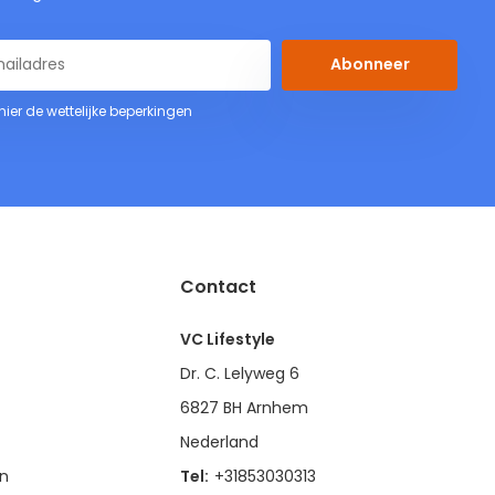
Abonneer
 hier de wettelijke beperkingen
Contact
VC Lifestyle
Dr. C. Lelyweg 6
6827 BH Arnhem
Nederland
en
Tel:
+31853030313