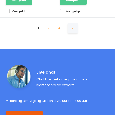
Vergelijk
Vergelijk
1
2
3
Live chat -
Chat live met onze product en
klantenservice experts
Maandag t/m vrijdag tussen: 8:30 uur tot 17:00 uur