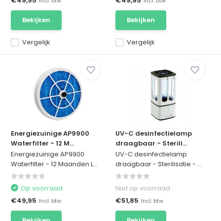
€49,95
€49,95
Incl. btw
Incl. btw
Bekijken
Bekijken
Vergelijk
Vergelijk
Energiezuinige AP9900
UV-C desinfectielamp
Waterfilter - 12 M...
draagbaar - Sterili...
Energiezuinige AP9900
UV-C desinfectielamp
Waterfilter - 12 Maanden L...
draagbaar - Sterilisatie - ...
Op voorraad
Niet op voorraad
€49,95
€51,85
Incl. btw
Incl. btw
Bekijken
Bekijken